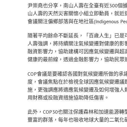
尹崇堯也分享，南山人壽在全臺有近300個
山人壽的天然災害關懷小組立即動員，就近
會議關注偏鄉部落與在地社區(Indigenous Peoples
隨著平均餘命不斷延長，「百歲人生」已是
人壽強調，將持續關注氣候變遷對健康的影
融資影響力，協助建構可因應氣候變遷與超
健康的最前線，透過金融影響力，協助民眾
COP會議是要確認各國對氣候變遷所做的承
度，會議焦點在於檢視全球因應氣候變遷議
施，更強調應將適應氣候變遷及如何增強人
用財務或投融資措施協助降低傷害。
此外，COP30也關注保護森林和加速能源
豐富的群落，每年也吸收地球大量的二氧化