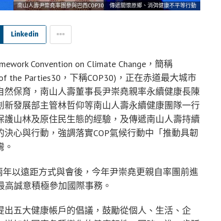
南山人壽尹崇堯率團參與巴西COP30 傳遞關懷原鄉、消弭健康不平等行動
Linkedin
rk Convention on Climate Change，簡稱
 of the Parties30，下稱COP30)，正在赤道最大城市
自然保育，南山人壽董事長尹崇堯親率永續健康長陳
創新發展部主管林哲仰等南山人壽永續健康團隊一行
保護山林及原住民生態的經驗，及傳遞南山人壽持續
決心與行動，強調落實COP氣候行動中「推動具韌
灣。
兩年以遠距方式與會後，今年尹崇堯更親自率團前進
現最高誠意積極參加國際事務。
提出五大健康帳戶的倡議，鼓勵從個人、生活、企