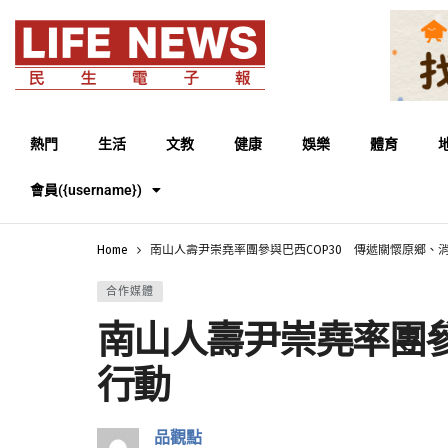
熱門
生活
文教
健康
娛樂
體育
會員({username})
Home
南山人壽尹崇堯率團參與巴西COP30 傳遞關懷原鄉、
合作媒體
南山人壽尹崇堯率團參
行動
品觀點