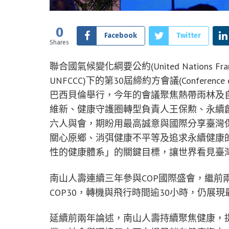
0
Facebook
Twitter
Shares
聯合國氣候變化綱要公約(United Nations Framewo
UNFCCC)下的第30屆締約方會議(Conference
巴西貝倫舉行，今年的會議聚焦熱帶雨林及
維新、健康守護圈轉型負責人王保勲、永續
六人與會，期盼用最高誠意與國際分享臺灣
關心原鄉、消弭健康不平等及追求永續健康的
性的健康體系」的關鍵目標，讓世界看見臺
南山人壽連續三年參與COP國際盛會，繼前
COP30，轉機與飛行時間逾30小時，仍展
延續前兩年論述，南山人壽持續聚焦健康，