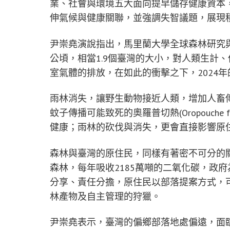
業、社會與環境五大面向提早儲存健康資本
伸氣候與健康關聯，並強調失智議題，展現
尹崇堯演說指出，馬里蘭大學全球森林研究與
公頃，相當1.9個臺灣的大小，對人類生計
室氣體的排放，在如此的衝擊之下，2024
雨林消失，讓野生動物接近人類，增加人畜
蚊子傳播可能致死的奧羅普切熱(Oropouch
健康；雨林的砍伐與消失，更會直接影響原
森林與臺灣的原住民，同樣有著密不可分的關
森林，每年吸收2185萬噸的二氧化碳，政
分享、責任分擔，原住民以部落提案方式，
林產物及自主管理的狩獵。
尹崇堯表示，臺灣的偏鄉部落地處偏遠，面