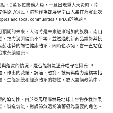
據點、3萬多位業務人員，一旦出現重大天災時，南
提供協助災民，這些作為都展現南山人壽在落實此次
 and local communities，IPLC)的議題。
可預期的未來，人瑞將是未來逐漸增加的族群，南山
響，致力消弭健康不平等，並透過創新商品設計與投
高齡趨勢的韌性健康體系，同時也承諾，會一直站在
追求永續健康。
諾與落實的情況，是否能將氣溫升幅守在攝氏1.5
題，作出的減緩、調適、融資、技術與能力建構等措
類、生態系統和經濟體系的韌性，放入氣候政策中，
轉型的迫切性，由於亞馬遜雨林是地球上生物多樣性最
碳，製造氧氣，對調節氣溫扮演著極為重要的角色。