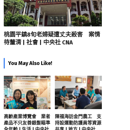
桃園平鎮8旬老婦疑遭丈夫殺害 案情
待釐清 | 社會 | 中央社 CNA
You May Also Like!
高齡產業博覽會 業者
陳福海訪金門農工 支
產品不只友善銀髮瞄準
持設運動防護員等資源
全年齡 | 生活 | 中央社
共享 | 地方 | 中央社