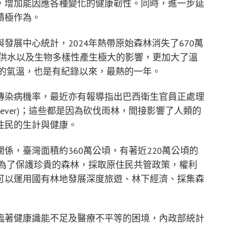
，增加能因應各種變化的健康韌性。同時，進一步延
積極作為。
發展中心統計，2024年熱帶原始森林消失了670萬
、供水以及生物多樣性產生極大的影響，更加大了溫
年的氣溫，也是有紀錄以來，最熱的一年。
傳染病機率，最近亦有報導指出巴西衛生官員正處理
e fever)；這些都是因為砍伐雨林，間接影響了人類的
住民的生計與健康。
係，臺灣面積約360萬公頃，有著近220萬公頃的
府為了保護珍貴的森林，採取原住民共管政策，權利
可以運用國有林地發展深度旅遊、林下經濟、採集森
臨著健康識能不足及醫療不平等的困境，內政部統計