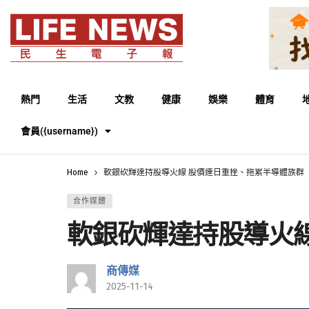
熱門
生活
文教
健康
娛樂
體育
會員({username})
Home
軟銀砍輝達持股導火線 股價連日重挫、拖累半導體族群
合作媒體
軟銀砍輝達持股導火
商傳媒
2025-11-14