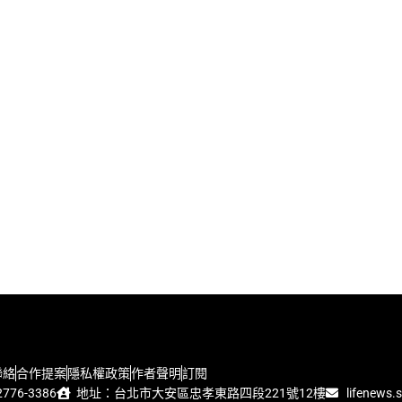
聯絡
合作提案
隱私權政策
作者聲明
訂閱
776-3386
地址：台北市大安區忠孝東路四段221號12樓
lifenews.