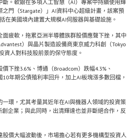
斷。軟銀在多項人工智慧（AI）專案中持續使用輝
（Stargate）」AI資料中心超級計畫，該案預
包括在美國境內建置大規模AI伺服器與基礎設施。
全面疲軟，拖累亞洲半導體族群股價應聲下挫，其中
antest）與晶片製造設備商東京威力科創（Tokyo
，反映投資人對科技股前景的保守態度。
3.6%、博通（Broadcom）跌幅4.3%、
。由於美國10年期公債殖利率回升，加上AI板塊漲多數回檔，
一環，尤其考量其近年在AI與機器人領域的投資策
新創企業；與此同時，出清輝達也並非斷絕合作，反
達股價大幅波動後，市場擔心若有更多機構型投資人