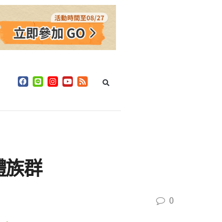
體族群
0