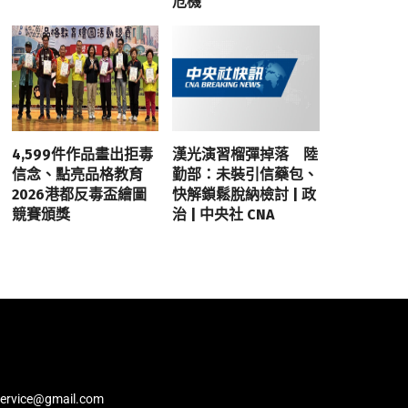
危機
4,599件作品畫出拒毒
漢光演習榴彈掉落 陸
信念、點亮品格教育
勤部：未裝引信藥包、
2026港都反毒盃繪圖
快解鎖鬆脫納檢討 | 政
競賽頒獎
治 | 中央社 CNA
service@gmail.com