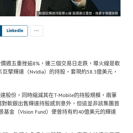
軟銀砍輝達持股導火線 股價連日重挫、拖累半導體族群
Linkedin
up）股價週五重挫逾8%，連三個交易日走跌，導火線是軟
輝達（Nvidia）的持股，套現約58.3億美元，
達股份，同時縮減其在T-Mobile的持股規模，兩筆
市場對軟銀出售輝達持股感到意外，但這並非該集團首
金（Vision Fund）便曾持有約40億美元的輝達