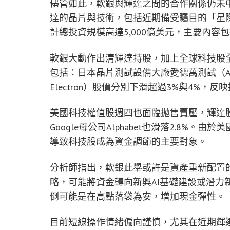
儘管如此，軟銀與輝達之間的合作關係仍未中
達的晶片與技術，包括近期備受矚目的「星際之門
計總投資規模高達5,000億美元，主要內容
軟銀大動作出清輝達持股，加上全球科技股
包括：日本晶片測試設備大廠愛德萬測試（Adv
Electron）股價分別下滑超過3%與4%
美國科技權值股週四也面臨拋售賣壓，輝達股價下挫
Google母公司Alphabet也滑落2.8%
導致科技股成為資金調節的主要對象。
分析師指出，軟銀此舉或許是資產重新配置的
略，可能將資金轉向新興AI基礎建設或潛力
倒可能是在高點落袋為安，增加現金彈性。
目前短線操作情緒偏向謹慎，尤其在近期輝