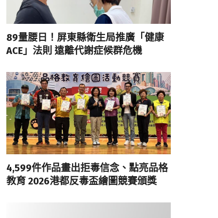
89量腰日！屏東縣衛生局推廣「健康
ACE」法則 遠離代謝症候群危機
4,599件作品畫出拒毒信念、點亮品格
教育 2026港都反毒盃繪圖競賽頒獎