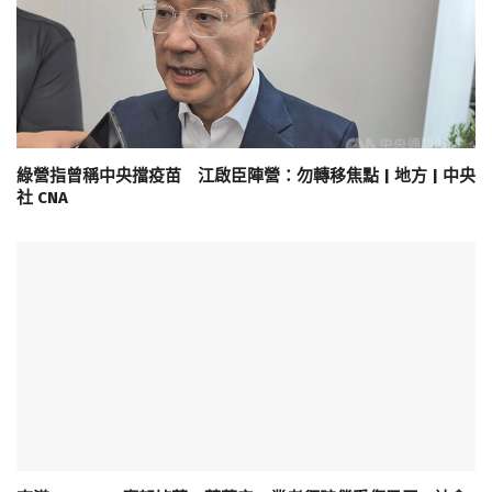
綠營指曾稱中央擋疫苗 江啟臣陣營：勿轉移焦點 | 地方 | 中央
社 CNA