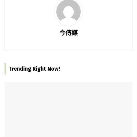
今傳媒
Trending Right Now!