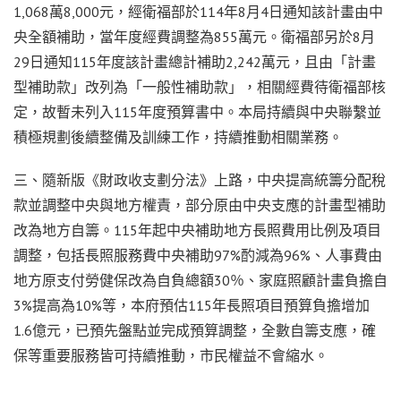
1,068萬8,000元，經衛福部於114年8月4日通知該計畫由中
央全額補助，當年度經費調整為855萬元。衛福部另於8月
29日通知115年度該計畫總計補助2,242萬元，且由「計畫
型補助款」改列為「一般性補助款」，相關經費待衛福部核
定，故暫未列入115年度預算書中。本局持續與中央聯繫並
積極規劃後續整備及訓練工作，持續推動相關業務。
三、隨新版《財政收支劃分法》上路，中央提高統籌分配稅
款並調整中央與地方權責，部分原由中央支應的計畫型補助
改為地方自籌。115年起中央補助地方長照費用比例及項目
調整，包括長照服務費中央補助97%酌減為96%、人事費由
地方原支付勞健保改為自負總額30％、家庭照顧計畫負擔自
3%提高為10%等，本府預估115年長照項目預算負擔增加
1.6億元，已預先盤點並完成預算調整，全數自籌支應，確
保等重要服務皆可持續推動，市民權益不會縮水。