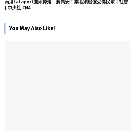
南港LaLaport鷹架掉落 蔣萬安：業者須賠償受傷民眾 | 社會
| 中央社 CNA
You May Also Like!