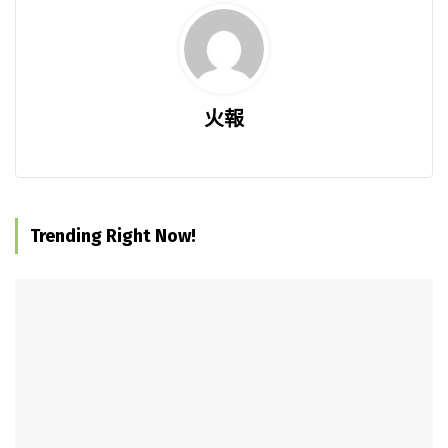
火報
Trending Right Now!