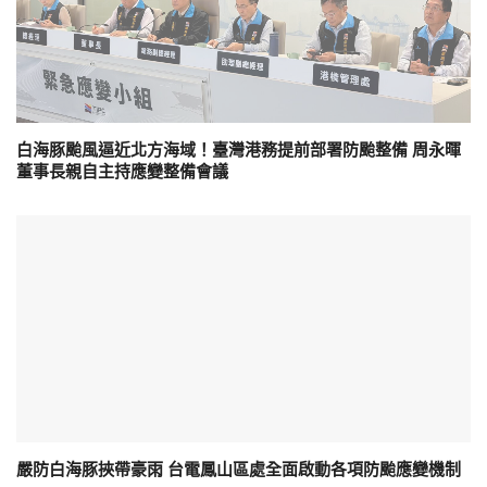
白海豚颱風逼近北方海域！臺灣港務提前部署防颱整備 周永暉
董事長親自主持應變整備會議
嚴防白海豚挾帶豪雨 台電鳳山區處全面啟動各項防颱應變機制