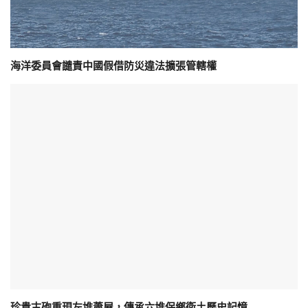
海洋委員會譴責中國假借防災違法擴張管轄權
珍貴古砲重現左堆蕭屋，傳承六堆保鄉衛土歷史記憶