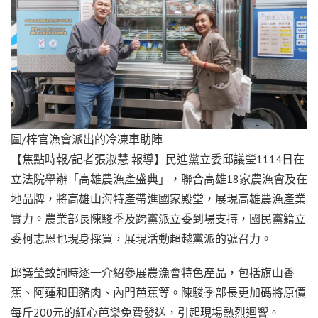
圖/梓官漁會派出的冷凍車助陣
【焦點時報/記者張淑慧 報導】民進黨立委邱議瑩1114日在
立法院舉辦「高雄農漁產盛典」，聯合高雄18家農漁會及在
地品牌，將高雄山海特產帶進國家殿堂，展現高雄農漁產業
實力。農業部長陳駿季及跨黨派立委到場支持，國民黨籍立
委柯志恩也現身採買，展現活動超越黨派的號召力。
邱議瑩致詞時逐一介紹參展農漁會特色產品，包括旗山香
蕉、阿蓮和田豬肉、內門芭蕉等。陳駿季部長更加碼將原價
每斤200元的紅心芭樂免費發送，引起現場熱烈迴響。