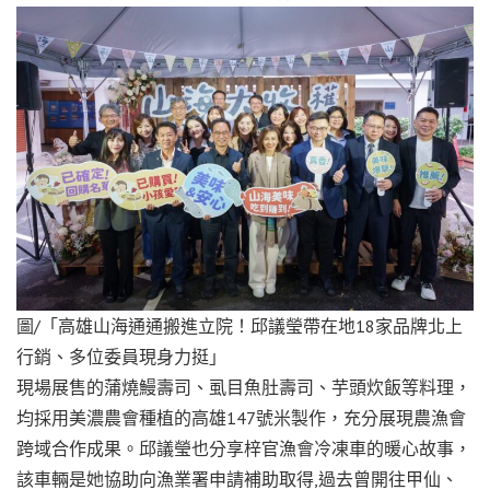
圖/「高雄山海通通搬進立院！邱議瑩帶在地18家品牌北上
行銷、多位委員現身力挺」
現場展售的蒲燒鰻壽司、虱目魚肚壽司、芋頭炊飯等料理，
均採用美濃農會種植的高雄147號米製作，充分展現農漁會
跨域合作成果。邱議瑩也分享梓官漁會冷凍車的暖心故事，
該車輛是她協助向漁業署申請補助取得,過去曾開往甲仙、