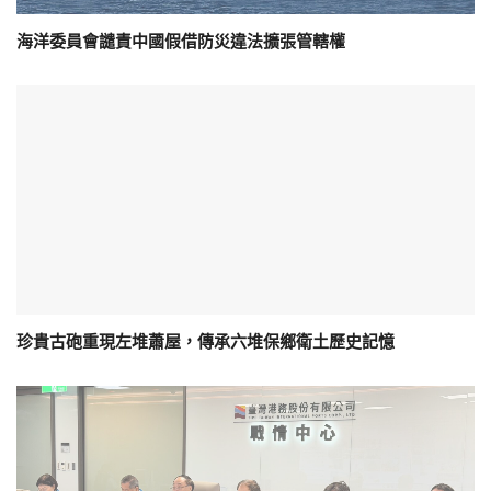
海洋委員會譴責中國假借防災違法擴張管轄權
珍貴古砲重現左堆蕭屋，傳承六堆保鄉衛土歷史記憶