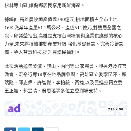
杉林等山區,讓偏鄉居民享用新鮮海產。
據統計,高雄農牧總產值達290億元,耕地面積占全市土地
16%;漁業年產量61.1萬公噸、產值511億元,雙雙居全國之
冠。邱議瑩指出,高雄是支撐台灣糧食與漁業供應鏈的核心
力量,未來將持續推動產業升級,強化基礎建設、完善冷鏈設
備、導入智慧科技,提升農漁民福利。
此次活動邀集美濃、旗山、內門等13家農會、興達港及梓官
漁會、宏裕行等18家在地品牌參與。高雄區立委李昆澤、賴
瑞隆、邱志偉、許智傑、李柏毅、黃捷,以及民進黨籍立委
王正旭、郭昱晴、吳思瑤等多位立委到場支持。