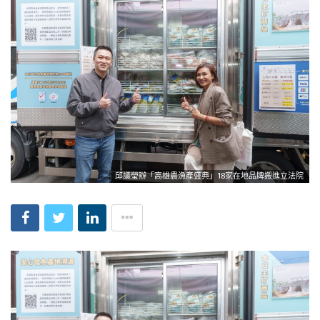
邱議瑩辦「高雄農漁產盛典」18家在地品牌搬進立法院