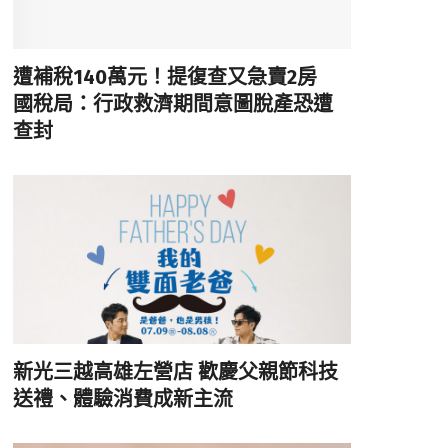
遭補稅140萬元！提復查又急賣2房
國稅局：行政救濟期間意圖脫產恐遭
查封
新光三越高雄左營店 歡慶父親節科技
送禮、體驗消費成新主流