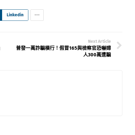
Linkedin
Next Article
」
普發一萬詐騙橫行！假冒165與檢察官恐嚇婦
人300萬遭騙