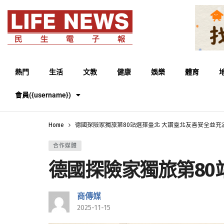
熱門
生活
文教
健康
娛樂
體育
會員({username})
Home
德國探險家獨旅第80站選擇臺北 大讚臺北友善安全並充
合作媒體
德國探險家獨旅第80
商傳媒
2025-11-15