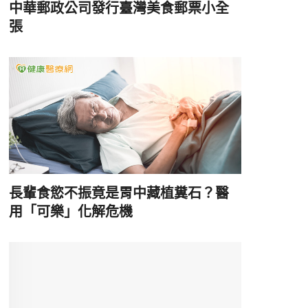
中華郵政公司發行臺灣美食郵票小全
張
長輩食慾不振竟是胃中藏植糞石？醫
用「可樂」化解危機