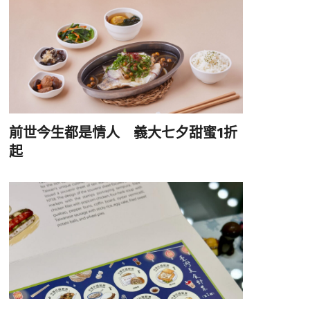
前世今生都是情人 義大七夕甜蜜1折
起