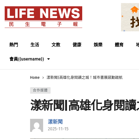
熱門
生活
文教
健康
娛樂
體育
會員({username})
Home
漾新聞|高雄化身閱讀之城！城市書展感動啟航
合作媒體
漾新聞|高雄化身閱
漾新聞
2025-11-15