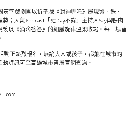
華園黃字戲劇團以折子戲《封神哪吒》展現緊、迭、
人氣Podcast「茫Day不錄」主持人Sky與鴨肉
彙筑以《滴滴答答》的細膩旋律溫柔收場。每一場皆
。
色活動正熱烈報名，無論大人或孩子，都能在城市的
活動資訊可至高雄城市書展官網查詢。
1.com