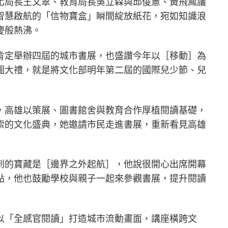
化局長王文翠、教育局長吳立森與邱俊憲、黃飛鳳議
智慧啟航的「信物寶盒」瞬間綻放紙花，宛如知識浪
慶般熱沸。
肯定舉辦四屆的城市書展，也盛讚今年以［移動］為
圖大禮，就是將文化部明年第二屆的國際兒少節、兒
，高雄以策展、圖書館舍與教育合作厚植閱讀基礎，
索的文化盛典，她邀請市民走進書展，重新看見高雄
到的寶藏是［邊界之外起航］，他說很開心出席開幕
點，他也鼓勵學校與親子一起來參觀書展，提升閱讀
以「全感官閱讀」打造城市流動畫面，講座橫跨文