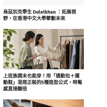
烏茲別克學生 Dulatkhan ：拓展視
野，在香港中文大學擘劃未來
上班族週末也能穿！用「通勤包＋運
動鞋」混搭正裝的5種造型公式，時髦
感直接翻倍