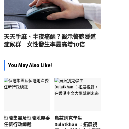
天天手麻、半夜痛醒？醫示警腕隧道
症候群 女性發生率最高增10倍
You May Also Like!
恒隆集團及恒隆地產委
烏茲別克學生
任新行政總裁
Dulatkhan ：拓展視