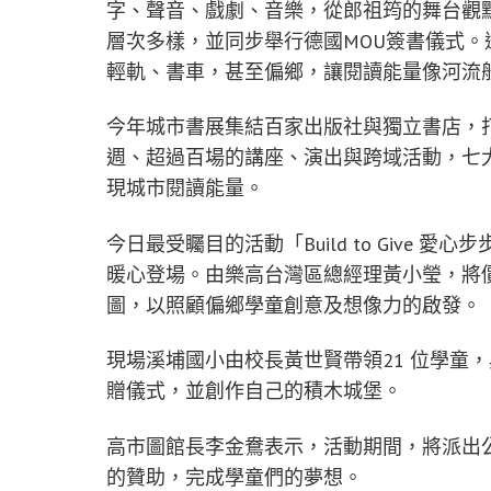
字、聲音、戲劇、音樂，從郎祖筠的舞台觀
層次多樣，並同步舉行德國MOU簽書儀式
輕軌、書車，甚至偏鄉，讓閱讀能量像河流
今年城市書展集結百家出版社與獨立書店，
週、超過百場的講座、演出與跨域活動，七
現城市閱讀能量。
今日最受矚目的活動「Build to Give
暖心登場。由樂高台灣區總經理黃小瑩，將價
圖，以照顧偏鄉學童創意及想像力的啟發。
現場溪埔國小由校長黃世賢帶領21 位學童
贈儀式，並創作自己的積木城堡。
高市圖館長李金鴦表示，活動期間，將派出
的贊助，完成學童們的夢想。