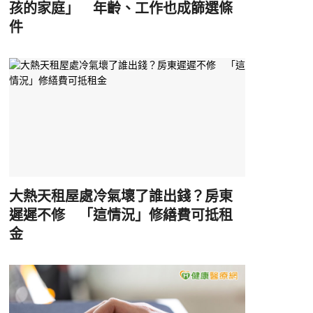
孩的家庭」 年齡、工作也成篩選條
件
大熱天租屋處冷氣壞了誰出錢？房東
遲遲不修 「這情況」修繕費可抵租
金