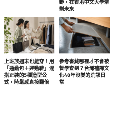
野，在香港中文大學擘
劃未來
上班族週末也能穿！用
參考書藏哪裡才不會被
「通勤包＋運動鞋」混
督學查到？台灣補課文
搭正裝的5種造型公
化40年沒變的荒謬日
式，時髦感直接翻倍
常