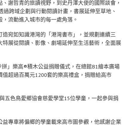
點、謝哲青的旅讀視野，到史丹澤大使的國際談會，
。透過跨域企劃與行動閱讀計畫，書展延伸至草地、
般，流動進入城市的每一處角落。
打造宛如知識港灣的「港灣書市」，並規劃連續三
大特展從閱讀、影像、劇場延伸至生活藝術，全面展
 愛心步步拼」樂高®積木公益捐贈儀式，在總館B1繪本廣場
值超過百萬元1200套的樂高禮盒，捐贈給高市
，與五色鳥愛鄉協會慈愛學堂15位學童，一起參與捐
公益專車將偏鄉的學童載來高市圖參觀，他感謝企業