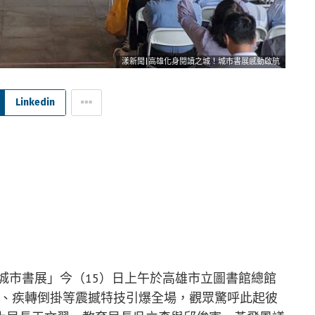
漾新聞|高雄化身閱讀之城！城市書展感動啟航
Linkedin
雄城市書展」今（15）日上午於高雄市立圖書館總館
翻躍、疾轉倒掛等震撼特技引爆全場，觀眾驚呼此起彼