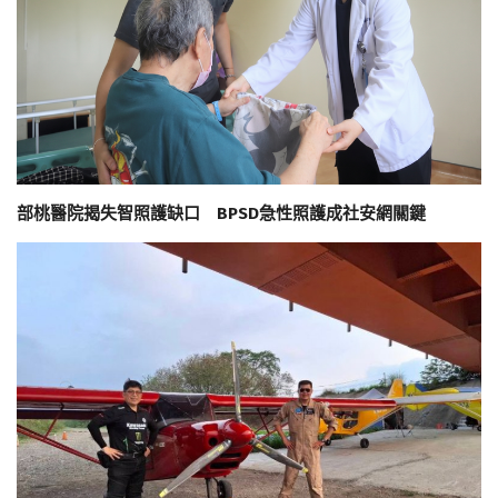
部桃醫院揭失智照護缺口 BPSD急性照護成社安網關鍵