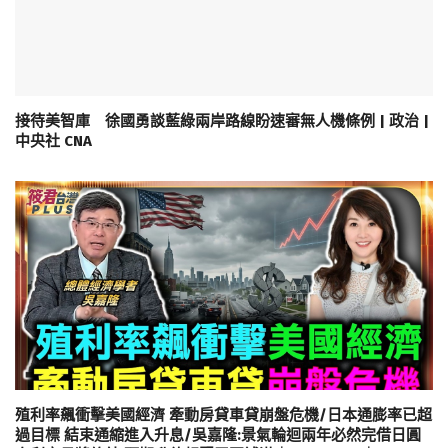
接待美智庫 徐國勇談藍綠兩岸路線盼速審無人機條例 | 政治 |
中央社 CNA
殖利率飆衝擊美國經濟 牽動房貸車貸崩盤危機/日本通膨率已超
過目標 結束通縮進入升息/吳嘉隆:景氣輪迴兩年必然完借日圓