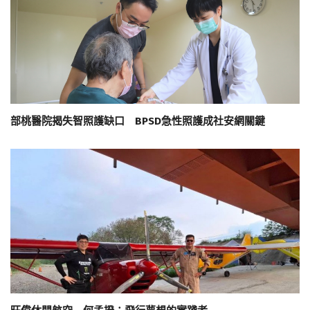
部桃醫院揭失智照護缺口 BPSD急性照護成社安網關鍵