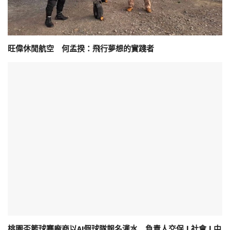
旺偉休閒航空 何孟揆：飛行夢想的實踐者
桃園盃籃球賽廠商以AI假球隊報名灌水 負責人交保 | 社會 | 中