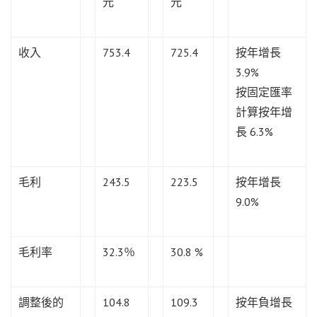
元
元
收入
753.4
725.4
按年增長
3.9%
按固定匯率
計算按年增
長 6.3%
毛利
243.5
223.5
按年增長
9.0%
毛利率
32.3％
30.8 %
調整後的
104.8
109.3
按年負增長