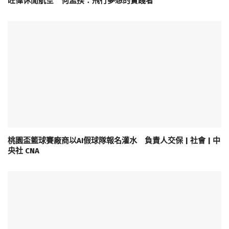
旺偉休閒航空 何孟揆：飛行夢想的實踐者
桃園盃籃球賽廠商以AI假球隊報名灌水 負責人交保 | 社會 | 中
央社 CNA