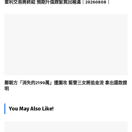
套利交易將終結 預期升值趕緊買回補滿｜20260808｜
鄭朝方「消失的2190萬」遭圍攻 藍營三女將追金流 拿出還款證
明
You May Also Like!