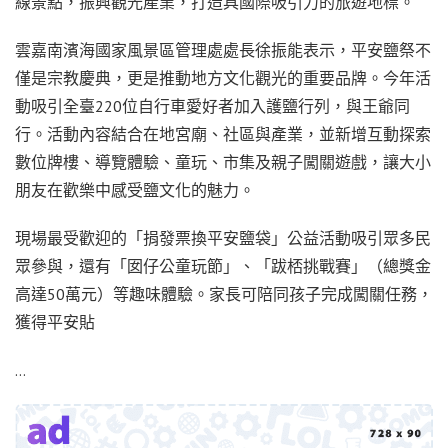
線景點，振興觀光產業，打造具國際吸引力的旅遊地標。
雲嘉南濱海國家風景區管理處處長徐振能表示，平安鹽祭不
僅是宗教慶典，更是推動地方文化觀光的重要品牌。今年活
動吸引全臺220位自行車愛好者加入護鹽行列，與王爺同
行。活動內容結合在地宮廟、社區與產業，並新增互動探索
數位牌樓、導覽體驗、童玩、市集及親子闖關遊戲，讓大小
朋友在歡樂中感受鹽文化的魅力。
現場最受歡迎的「捐發票換平安鹽袋」公益活動吸引眾多民
眾參與，還有「囡仔公童玩節」、「跋桮挑戰賽」（總獎金
高達50萬元）等趣味體驗。家長可陪同孩子完成闖關任務，
獲得平安貼
…