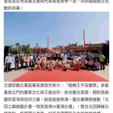
里長及在地宮廟主委與代表貴賓齊聚一堂，共同揭開兩日活
動的序幕。
交通部觀光署副署長黃勢芳表示，「鯤鯓王平安鹽祭」承載
臺南北門的鹽業文化與王爺信仰，結合觀光資源，期盼透過
鹽的潔淨與信仰力量，創造旅遊熱潮。觀光署積極推動「北
回之巔旗艦計畫－微笑南灣IN臺灣計畫」，整合北回歸線沿