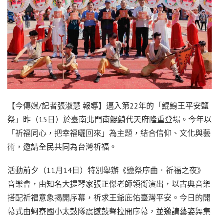
【今傳媒/記者張淑慧 報導】邁入第22年的「鯤鯓王平安鹽
祭」昨（15日）於臺南北門南鯤鯓代天府隆重登場。今年以
「祈福同心，把幸福曬回來」為主題，結合信仰、文化與藝
術，邀請全民共同為台灣祈福。
活動前夕（11月14日）特別舉辦《鹽祭序曲．祈福之夜》
音樂會，由知名大提琴家張正傑老師領銜演出，以古典音樂
搭配祈福意象揭開序幕，祈求王爺庇佑臺灣平安。今日的開
幕式由蚵寮國小太鼓隊震撼鼓聲拉開序幕，並邀請藝姿舞集