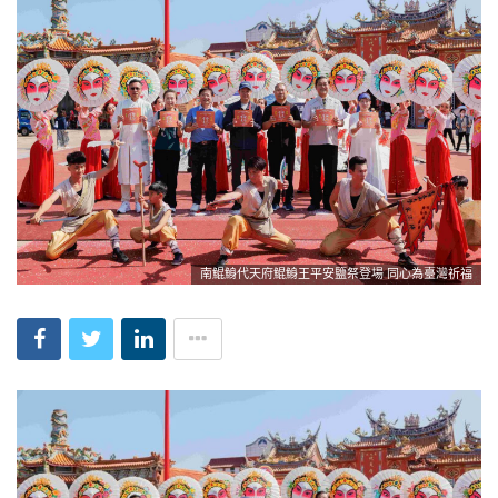
南鯤鯓代天府鯤鯓王平安鹽祭登場 同心為臺灣祈福