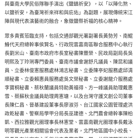
與臺南大學民俗隊聯手演出《鹽鎮祈安》，以「以陣化煞、
以鹽祈安，為臺灣祈來祥和與庇佑」為副題，展現傳統宋江
陣與現代表演藝術的融合，象徵鹽祭祈福的核心精神。
眾多貴賓蒞臨支持，包括交通部觀光署副署長黃勢芳、南鯤
鯓代天府總幹事侯賢名、行政院雲嘉南區聯合服務中心執行
長劉米山、臺南市政府市長室秘書陳豐榮、民政局副局長吳
明熙及丁玲琍專門委員、臺南市議會謝舒凡議員、陳昆和議
員、立委林俊憲服務處林鴻志秘書、立委陳亭妃服務處邱清
順秘書、立委賴惠員服務處吳文榮秘書、立委謝龍介服務處
李寶桐秘書、蔡秋蘭議員特助黃福得、方一峰議員助理戴惠
雪、蔡蘇秋金議員助理周憲塘，以及台灣守護文創公司董事
長陳仁昌、晉基建設董事長廖淑芬、台江國家公園管理處洪
政乾秘書、警察局學甲分局長巫建德、北門農會總幹事陳柏
凱、西拉雅觀光圈理事長林憲堂、雲嘉南觀光圈理事長戴泳
明等觀光產業相關協會代表及業者，北門地區國中小校長、