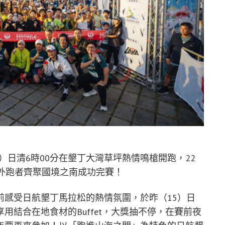
6）日清6時00分在墾丁大灣草坪熱情鳴槍開跑，22
國內外跑者齊聚國境之南成功完賽！
前感受日航墾丁馬拉松的熱情氛圍，於昨（15）日
結合在地食材的Buffet，大獎抽不停，在賽前夜