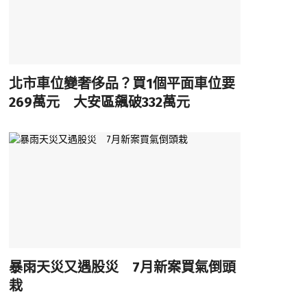
北市車位變奢侈品？買1個平面車位要
269萬元 大安區飆破332萬元
暴雨天災又遇股災 7月新案買氣倒頭
栽