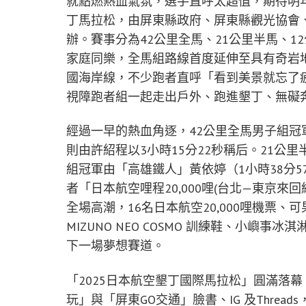
就點燃熱血氣氛，選手直呼太超值，期待明
丁馬拉松，由屏東縣政府、屏東縣觀光協會、日本
辦。賽事分為42公里全馬、21公里半馬、
家庭同樂，全馬組路線首度延伸至具有奇岩
國海岸線，不少跑者直呼「看到美景就忘了
視障跑者組一起走出戶外、跑進墾丁、無礙
經過一早的熱血角逐，42公里全馬男子組冠
則由許紹程以3小時15分22秒稱后。21公
組冠軍由「高雄鐵人」黃依婷（1小時38分
者「日本航空哩程20,000哩(台北—東京
全場高潮，16名日本航空20,000哩機票
MIZUNO NEO COSMO 訓練鞋、小
下一場夢想賽道。
「2025日本航空墾丁國際馬拉松」圓滿落
玩」與「屏東GO交通」臉書、IG 及Threa