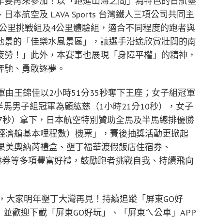
年要再來參加！以「跑進山海之間」為特色的日航墾
航空及 LAVA Sports 台灣鐵人三項公司共同主
12公里挑戰組及4公里體驗組，適合不同程度的跑者與
地景的「佳樂水風景區」，讓選手沿途欣賞壯闊的南
疲勞！」此外，本賽事也展現「身障平權」的精神，
奔馳、勇敢逐夢。
軍由王錦佳以2小時51分35秒奪下王座；女子組冠軍
里半馬男子組冠軍為顧紘慈（1小時21分10秒），女子
57秒）拿下，日本航空特別贊助全馬及半馬總排優勝
來回經濟艙基本哩程數）機票」，賽後抽獎活動更掀起
、可果美奧納芮禮盒、墾丁福華渡假飯店住宿券、
嶼事冰淇淋券等多項豐富好禮，鼓勵跑者挑戰自我、持續飛向
幕，大家明年墾丁大灣再見！持續追蹤「屏東GO好
ds，並歡迎下載「屏東GO好玩」、「屏東ㄟ公車」APP