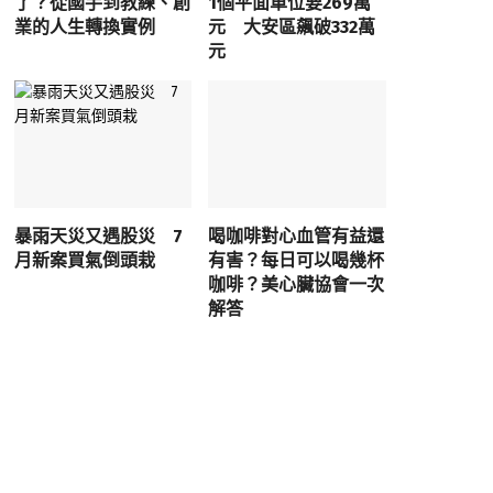
了？從國手到教練、創
1個平面車位要269萬
業的人生轉換實例
元 大安區飆破332萬
元
暴雨天災又遇股災 7
喝咖啡對心血管有益還
月新案買氣倒頭栽
有害？每日可以喝幾杯
咖啡？美心臟協會一次
解答