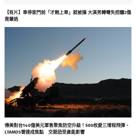
【有片】車停家門前「才剛上車」就被撞 大溪男轉彎失控釀2傷
竟肇逃
傳美對台140億美元軍售聚焦防空升級！500枚愛三增程飛彈、
LTAMDS雷達成焦點 交期恐受產能影響