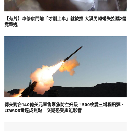
【有片】車停家門前「才剛上車」就被撞 大溪男轉彎失控釀2傷
竟肇逃
傳美對台140億美元軍售聚焦防空升級！500枚愛三增程飛彈、
LTAMDS雷達成焦點 交期恐受產能影響