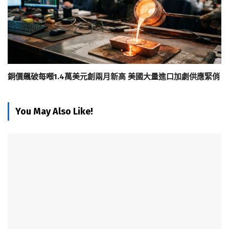
銅價飆破每噸1.4萬美元創兩月新高 美國大量進口加劇供應緊俏
You May Also Like!