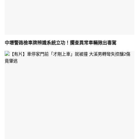
中壢警路檢車牌辨識系統立功！攔查異常車輛揪出毒駕