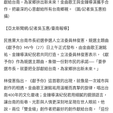
獻給台南，為家鄉拚出新未來！金曲歌王與金鐘導演攜手合
作，把最深的心意獻給所有台南鄉親。（圖/記者吳玉惠拍
攝）
【亞太新聞網/記者吳玉惠/臺南報導】
民進黨大台南市長初選參選人立法委員林俊憲，競選主題曲
《獻予你》MV今（27）日上午正式發布，由金曲歌王謝銘
祐、金鐘導演紀倪君共同打造。立法委員林俊憲表示，《獻
予你》作為競選主題曲，象徵一份對市民的承諾──「要參
選市長，就要把全部獻給台南，為家鄉拚出新未來。」
林俊憲指出，《獻予你》這首歌的出現，就像是一次城市與
創作的相遇。金曲歌王謝銘祐用溫暖而真摯的旋律，唱出台
南400年的文化靈魂；金鐘導演紀倪君用細膩的鏡頭語言，
讓台南的街巷、光影與人情更深刻地呈現在世人眼前。他
說，兩位「雙金級」創作者把最好的創作獻給台南，「這份