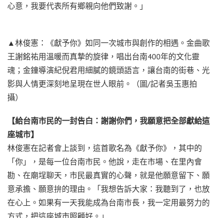
心意，我要代表所有鄉親向他們致謝。」
▲林俊憲：《獻予你》如同一次城市與創作的相遇。金曲歌
王謝銘祐用溫暖而真摯的旋律，唱出台南400年的文化靈
魂；金鐘導演紀倪君用細膩的鏡頭語言，讓台南的街巷、光
影與人情更深刻地呈現在世人眼前。（圖/記者吳玉惠拍
攝）
【給台南市民的一封告白：謝謝你們，我願意把全部獻給這
座城市】
林俊憲在記者會上談到，這首歌名為《獻予你》，其中的
「你」，是每一位台南市民。他說，走在市場、在里內會
勘、在廟埕聊天，市民最真實的心聲，就是他願意留下、願
意承擔、願意拚的理由。「我想告訴大家：我聽到了，也放
在心上。如果有一天我能成為台南市長，我一定用最努力的
方式，把這座城市照顧好。」