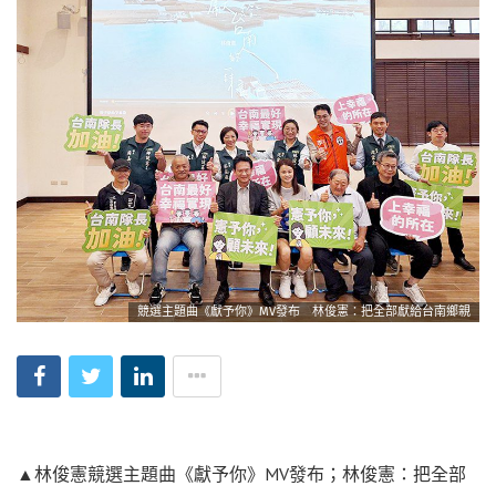
競選主題曲《獻予你》MV發布 林俊憲：把全部獻給台南鄉親
▲林俊憲競選主題曲《獻予你》MV發布；林俊憲：把全部