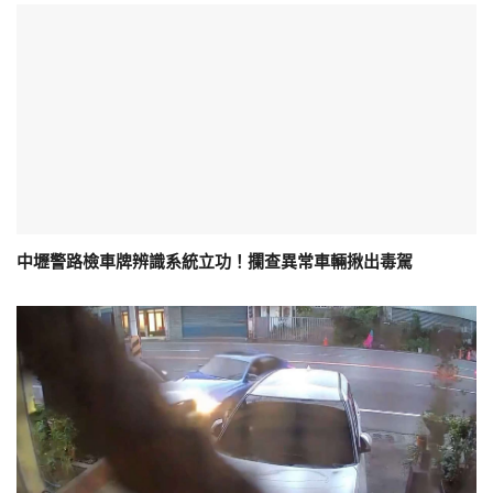
中壢警路檢車牌辨識系統立功！攔查異常車輛揪出毒駕