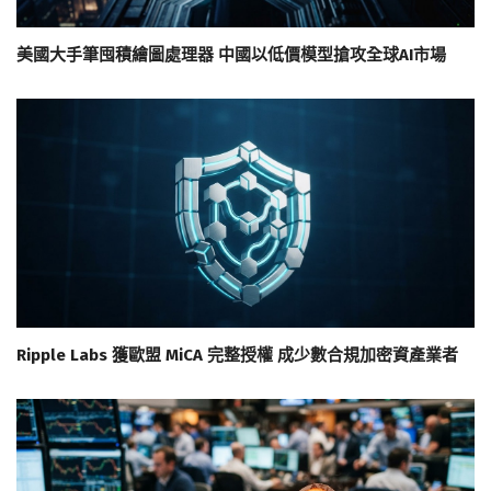
美國大手筆囤積繪圖處理器 中國以低價模型搶攻全球AI市場
Ripple Labs 獲歐盟 MiCA 完整授權 成少數合規加密資產業者