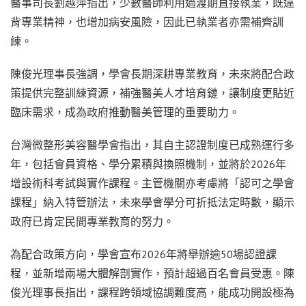
醫事司長劉越萍指出，少數醫師利用過渡期直接執業，既違
背專業精神，也增加病安風險，因此已執業者亦需補齊訓
練。
陳俊光理事長強調，學會長期深耕專業教育，未來將配合政
策提供完整訓練資源，補強醫美人才培育鏈，讓制度更貼近
臨床需求，成為政府推動醫美管理的重要助力。
台灣微整形美容醫學會指出，其自主認證制度已成熟運行多
年，包括會員資格、學分累積與換照機制，並將於2026年
增設術科考試與實作課程。主管機關亦考慮將「認可之學會
課程」納入特管辦法，未來學會學分可折抵法定時數，顯示
政府已肯定民間專業教育的努力。
為配合政策方向，學會宣布2026年將舉辦逾50場認證課
程，並新增兩場大體解剖實作，預計超過百名會員受惠。陳
俊光理事長指出，課程跨領域協調難度高，能成功開設極為