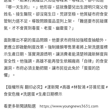
『哪一天生的』。」他形容，這就像嬰兒出生證明只寫父母
姓名、接生醫院，卻沒寫生日，荒謬至極。他質疑市府食安
管制力道不足，導致問題蛋品混列上架，「難道要市民碰運
氣，才不會買到毒蛋、老蛋、幽靈蛋？」
面對層出不窮的蛋品問題，他要求市府除加強稽查抽驗外，
更應立即啟動制度改革，強制連鎖零售業者將上架洗選蛋標
示生產日期、落實溯源透明，讓消費者能清楚辨識新鮮度與
安全性。他強調，高雄不能再發生依賴廠商「自律」的食安
漏洞，市府必須主動把關，讓市民從此免於「蛋蛋的恐
懼」。
【版權所有 翻印必究】#漾新聞 #高雄 #林智鴻 #芬普尼蛋 #
食安危機 #洗選蛋 #生產日期標示
看更多新聞請點選 https://www.youngnews3631.com