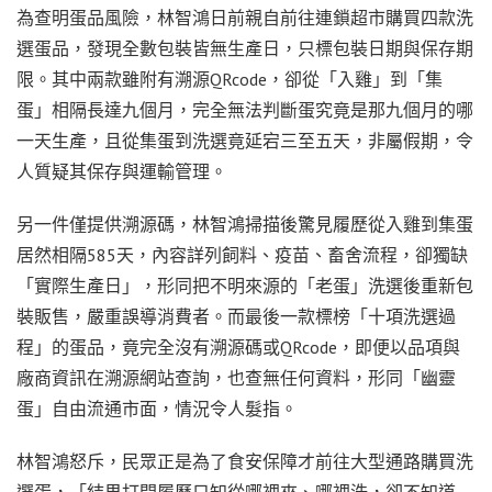
為查明蛋品風險，林智鴻日前親自前往連鎖超市購買四款洗
選蛋品，發現全數包裝皆無生產日，只標包裝日期與保存期
限。其中兩款雖附有溯源QRcode，卻從「入雞」到「集
蛋」相隔長達九個月，完全無法判斷蛋究竟是那九個月的哪
一天生產，且從集蛋到洗選竟延宕三至五天，非屬假期，令
人質疑其保存與運輸管理。
另一件僅提供溯源碼，林智鴻掃描後驚見履歷從入雞到集蛋
居然相隔585天，內容詳列飼料、疫苗、畜舍流程，卻獨缺
「實際生產日」，形同把不明來源的「老蛋」洗選後重新包
裝販售，嚴重誤導消費者。而最後一款標榜「十項洗選過
程」的蛋品，竟完全沒有溯源碼或QRcode，即便以品項與
廠商資訊在溯源網站查詢，也查無任何資料，形同「幽靈
蛋」自由流通市面，情況令人髮指。
林智鴻怒斥，民眾正是為了食安保障才前往大型通路購買洗
選蛋，「結果打開履歷只知從哪裡來、哪裡洗，卻不知道