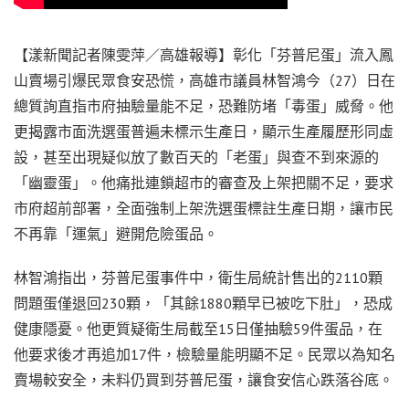
【漾新聞記者陳雯萍／高雄報導】彰化「芬普尼蛋」流入鳳
山賣場引爆民眾食安恐慌，高雄市議員林智鴻今（27）日在
總質詢直指市府抽驗量能不足，恐難防堵「毒蛋」威脅。他
更揭露市面洗選蛋普遍未標示生產日，顯示生產履歷形同虛
設，甚至出現疑似放了數百天的「老蛋」與查不到來源的
「幽靈蛋」。他痛批連鎖超市的審查及上架把關不足，要求
市府超前部署，全面強制上架洗選蛋標註生產日期，讓市民
不再靠「運氣」避開危險蛋品。
林智鴻指出，芬普尼蛋事件中，衛生局統計售出的2110顆
問題蛋僅退回230顆，「其餘1880顆早已被吃下肚」，恐成
健康隱憂。他更質疑衛生局截至15日僅抽驗59件蛋品，在
他要求後才再追加17件，檢驗量能明顯不足。民眾以為知名
賣場較安全，未料仍買到芬普尼蛋，讓食安信心跌落谷底。