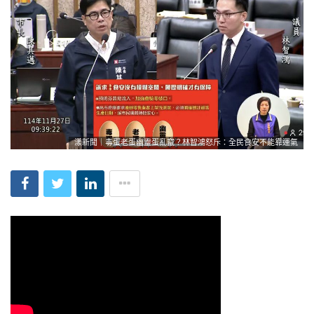
漾新聞｜毒蛋老蛋幽靈蛋亂竄？林智鴻怒斥：全民食安不能靠運氣