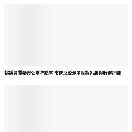
桃議員質疑市公車準點率 市府反駁混淆動態系統與服務評鑑