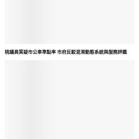
桃議員質疑市公車準點率 市府反駁混淆動態系統與服務評鑑