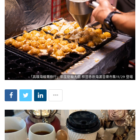
「高雄海線潮旅行」年度壓軸大戲 梓官赤崁海濱音樂市集11/29 登場