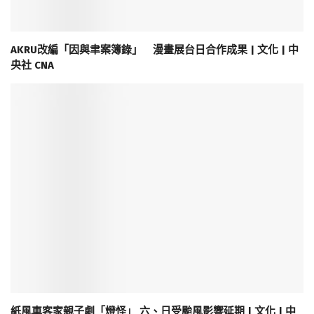
AKRU改編「因與聿案簿錄」 漫畫展台日合作成果 | 文化 | 中
央社 CNA
紙風車客家親子劇「燈怪」 六、日受颱風影響延期 | 文化 | 中