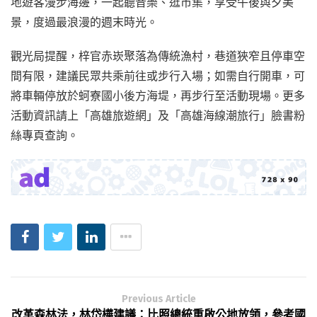
地遊客漫步海邊，一起聽音樂、逛市集，享受午後與夕美
景，度過最浪漫的週末時光。
觀光局提醒，梓官赤崁聚落為傳統漁村，巷道狹窄且停車空
間有限，建議民眾共乘前往或步行入場；如需自行開車，可
將車輛停放於蚵寮國小後方海堤，再步行至活動現場。更多
活動資訊請上「高雄旅遊網」及「高雄海線潮旅行」臉書粉
絲專頁查詢。
Previous Article
改革森林法，林岱樺建議：比照總統重啟公地放領，參考國