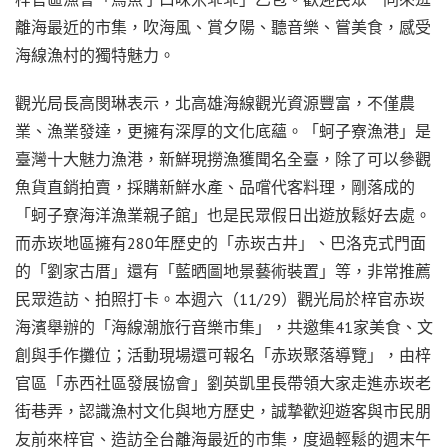
離海最近的市集，吹海風、賞夕陽、聽音樂、嘗美食，感受
海線漁村的獨特魅力。
觀光局長高閔琳表示，北高雄海線觀光資源豐富，不僅農
業、漁業發達，更擁有深厚的文化底蘊。「蚵子寮漁港」是
臺灣十大魅力漁港，新鮮現撈漁獲聞名全臺，除了可以參觀
魚貨直銷拍賣，採購新鮮水產、品嚐代客料理，剛落成的
「蚵子寮海洋漁業親子館」也是民眾假日出遊放鬆好去處。
而赤崁地區擁有280年歷史的「赤崁古井」、巴洛克式門面
的「劉家古厝」還有「藍晒圖地景藝術裝置」等，非常推薦
民眾造訪、拍照打卡。本週六（11/29）觀光局於梓官赤崁
海濱舉辦的「海線潮旅行音樂市集」，共邀集41家美食、文
創與手作攤位；活動現場還可報名「赤崁聚落導覽」，由梓
官區「赤西社區發展協會」劉英凱里長帶領大家走進赤崁老
街巷弄，認識漁村文化與地方歷史，誠摯歡迎遊客與市民朋
友前來梓官、造訪全台離海最近的市集，度過輕鬆的週末午