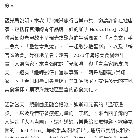
後。
觀光局說明，本次「海線潮旅行音樂市集」邀請許多在地店
家，包括梓官海線青年品牌「誰的咖啡 Hu’s Coffee」以咖
啡香氣與老屋故事呈現赤崁聚落的生活風景；「万嘉棠」手
工魚丸、「整隻章魚燒」、「一起散步雞蛋糕」，以及「梓
官區漁會」等在地業者；還有「2023年海線美食餐盤計
畫」入選店家、來自彌陀的「光咖啡」與「青鳥家脆皮泡
芙」，還有「趣呷迷仔」滷味專賣、「阿丹鹹酥雞x樂翔
家」、「春日和壽司專賣店」等知名店家，提供多元的在地
美食選擇，展現海線地區豐富的飲食文化。
活動當天，規劃曲風融合搖滾、迪斯可元素的「溫蒂漫
步」，以及嗓音帶著療癒力量的「丁瑤」、來自西子灣的三
人組合「人舌吉團」，還有透過音樂帶給民眾輕鬆、歡樂氛
圍的「 Just 4 fun」等歌手與樂團演出；邀請市民朋友和外