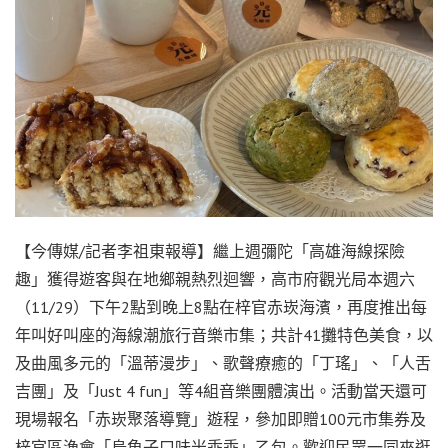
【今傳媒/記者李祖東報導】繼上週彌陀「高雄海線探險
趣」獲得遊客與在地鄉親熱烈迴響，高市府觀光局本週六
（11/29）下午2點到晚上8點在梓官赤崁海濱，再度推出每
年叫好叫座的海線潮旅行音樂市集；共計41攤特色美食，以
及曲風多元的「溫蒂漫步」、歌聲療癒的「丁瑤」、「人舌
吉團」及「Just 4 fun」等4組音樂團體演出。活動當天還可
現場報名「赤崁聚落導覽」遊程，參加即贈100元市集券及
梓官區漁會「烏魚子口味米乖乖」乙包。歡迎民眾一同來逛