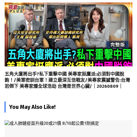
五角大廈將出手?私下重擊中國 美專家挺鷹派:必須對中國脫
鉤！/美軍密訓台軍！建立最深互信戰友/美專家震撼警告:台灣
若倒下 美專家爆全球浩劫 台灣是世界心臟/｜20260809｜
You May Also Like!