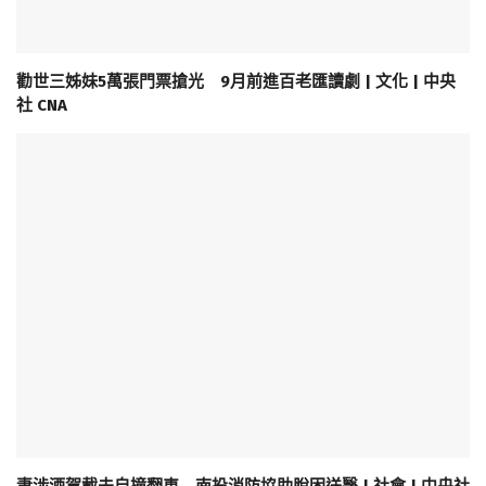
勸世三姊妹5萬張門票搶光 9月前進百老匯讀劇 | 文化 | 中央
社 CNA