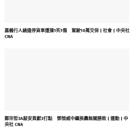
嘉義行人繞違停貨車遭撞1死1傷 駕駛10萬交保 | 社會 | 中央社
CNA
鄭宗哲3A敲安貢獻3打點 鄧愷威中繼挨轟無關勝敗 | 運動 | 中
央社 CNA