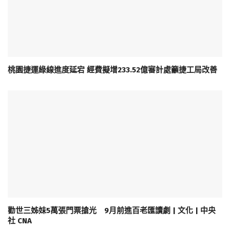
桃園捷運綠線進度延宕 經費擬增233.52億審計處籲捷工局改善
勸世三姊妹5萬張門票搶光 9月前進百老匯讀劇 | 文化 | 中央
社 CNA