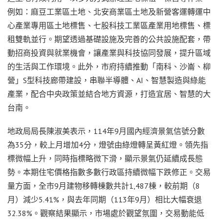
例如：麻豆工業區土地、北安商業區土地及新營客運轉運中
心產業專用區土地標售、七股科技工業區產業用地標售、標
租雙軌並行。期望透過基礎設施及完善的公共設施配套，帶
動招商投資與就業機會，讓產業與科技協同發展，提升區域
的生活與工作環境。此外，市府持續推動「南科、沙崙、柳
營」S型科技廊帶建設，串聯半導體、AI、智慧製造與綠能
產業，配合中央政策並結合地方資源，打造宜居、智慧的大
台南。
地政局局長陳淑美表示，114年9月國內經濟景氣信號分數
為35分，較上月增加4分，燈號由綠燈轉呈黃紅燈。領先指
標微幅上升，同時指標略微下滑，顯示景氣仍延續成長態
勢。本期住宅價格指數多數行政區持續微幅下跌修正。交易
量方面，全市9月建物移轉棟數共計1,487棟，較前期（8
月）減少5.41%，與去年同期（113年9月）相比大幅衰退
32.38%。觀察結果顯示，市場處於觀望氛圍，交易動能低