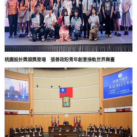
桃園設計獎頒獎登場 張善政盼青年創意接軌世界舞臺