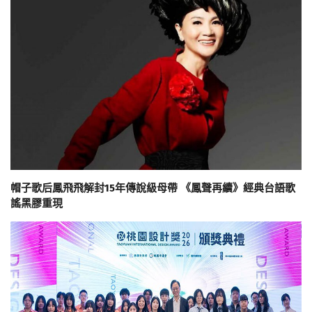
帽子歌后鳳飛飛解封15年傳說級母帶 《鳳聲再續》經典台語歌
謠黑膠重現