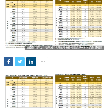
臺南房市降溫！地政局：9月住宅價格指數微跌0.21% 交易量縮減