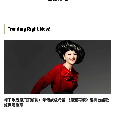
Trending Right Now!
帽子歌后鳳飛飛解封15年傳說級母帶 《鳳聲再續》經典台語歌
謠黑膠重現