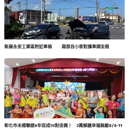
新屋永安工業區附近車禍 兩部自小客對撞車頭全毀
彰化市未婚聯誼6年促成10對佳偶！ 3萬解謎幸福無敵8/6-11