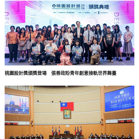
桃園設計獎頒獎登場 張善政盼青年創意接軌世界舞臺