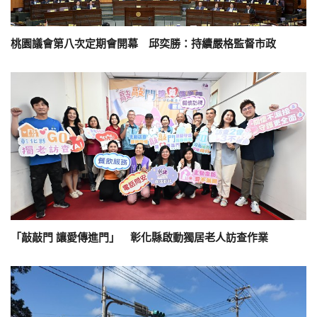
桃園議會第八次定期會開幕 邱奕勝：持續嚴格監督市政
「敲敲門 讓愛傳進門」 彰化縣啟動獨居老人訪查作業