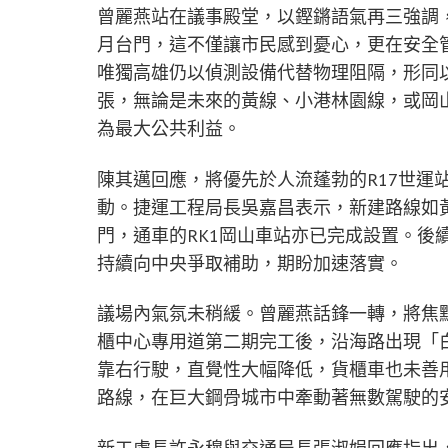
曾麗燕站在議事殿堂，以鏗鏘語氣再三強調，
月台門，這不僅讓市民感到憂心，更在安全
唯獨高雄仍以偵測設備代替物理阻隔，形同
張，無論是未來的黃線、小港林園線，或岡
為最大公共利益。
陳其邁回應，將優先於人流蓬勃的R17世運
動。捷運工程局長吳嘉昌表示，新建路線如
門，通車的RK1岡山車站亦已完成設置。後
持續向中央爭取補助，期盼加速落實。
議場內氣氛未稍緩。曾麗燕話鋒一轉，將焦
櫃中心專用道第二期完工後，沿海路出現「
靠右行駛，直覺性大幅降低，貨櫃車也未善
路線，在巨大鋼骨城市中牽動著無數駕駛的