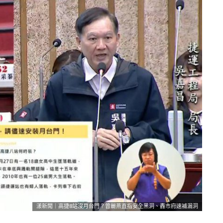
漾新聞｜高捷8站沒月台門？曾麗燕直指安全黑洞、轟市府速補漏洞