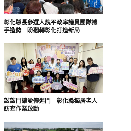
彰化縣長參選人魏平政率議員團隊攜
手造勢 盼翻轉彰化打造新局
敲敲門讓愛傳進門 彰化縣獨居老人
訪查作業啟動