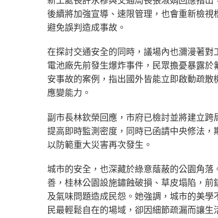
新工處長許永穆與交通局長張淑娟回應指出，
後續將加強宣導、速限管理，也會重新檢視
避免誤判造成事故。
在探討交通安全的同時，議場內也瀰漫著對
電池廠先前發生爆炸事件，民眾擔憂暴露於
安事故的案例，指出國外皆能立即啟動疏散
應變能力。
副市長林欽榮回應，市府已檢討並將建立跨
提高即時監測密度，同時已函請中央修法，
以防範重大災害再次發生。
城市的安全，也深藏於綠意蔭蔽的公園角落
善，桂林公園設施鏽蝕破損、草皮塌陷，前
及氣味問題造成民怨。她強調，城市的美學
民最輕鬆自在的場域，卻因細節疏漏而讓生