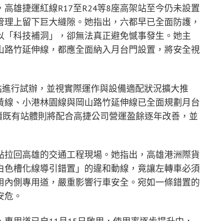
高雄捷運紅線R17至R24等8座高架站至今仍未設置
管理上留下巨大縫隙。她指出，六都早已全面防護，
以「科技補洞」，卻無法真正避免憾事發生。她主
山路竹延伸線，都應全面納入月台門設置，將安全視
站進行試辦，並視實際運作與設備適配狀況擴大推
黃線、小港林園線與岡山路竹延伸線已全面規劃月台
續既有站體則將配合高捷公司營運盈餘逐年改善，並
點拉回高雄的交通工程現場。她指出，高雄港洲際貨
白色槽化線導引錯置」的違和動線，竟讓左轉車必須
用內側專用道，嚴重影響行車安全。宛如一條錯置的
安危。