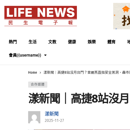
熱門
生活
文教
健康
娛樂
體育
會員({username})
Home
漾新聞｜高捷8站沒月台門？曾麗燕直指安全黑洞、轟市
合作媒體
漾新聞｜高捷8站沒
漾新聞
2025-11-27