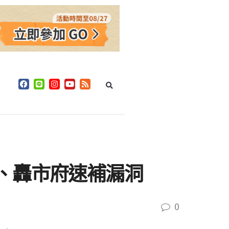
、轟市府速補漏洞
0