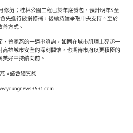
2月修剪；桂林公園工程已於年底發包，預計明年5至
但會先進行破損修補，後續持續爭取中央支持。至於
改善方式。
節，曾麗燕的一連串質詢，如同在城市肌理上亮起一
對高雄城市安全的深刻關懷，也期待市府以更積極的
與美好中持續向前。
麗燕 #議會總質詢
oungnews3631.com