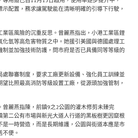
專用道已自11月15日啟用，使用率逐步提升中，
標示配置，務求讓駕駛能在清晰明確的引導下行駛，
工業區風險的沉重反思。曾麗燕指出，小港工業區鋰
氟化氫等高危害物質之中。她援引美國與德國處理工
機制並加強技術防護，問市府是否已具備同等等級的
局處聯審制度，要求工廠更新設備、強化員工訓練並
期望比照最高消防等級設置工廠，從源頭加強管制，
。曾麗燕指陳，前鎮9之2公園的灌木修剪未臻完
鎮第二公有市場與新光大道人行道的黑板樹更因竄根
不是一時營造，而是長期維護，公園與街道本應是市
活不便。