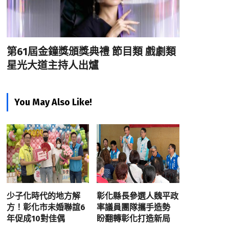
第61屆金鐘獎頒獎典禮 節目類 戲劇類
星光大道主持人出爐
You May Also Like!
少子化時代的地方解
彰化縣長參選人魏平政
方！彰化市未婚聯誼6
率議員團隊攜手造勢
年促成10對佳偶
盼翻轉彰化打造新局