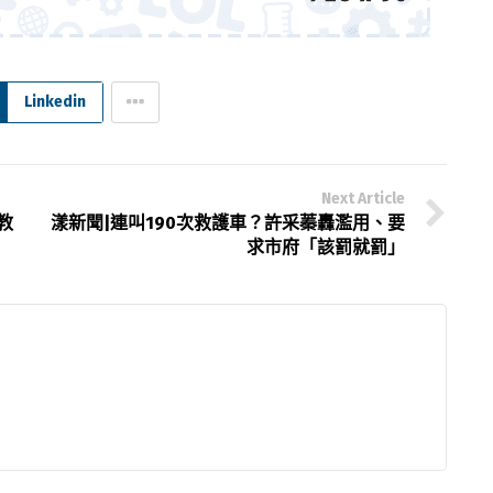
Linkedin
Next Article
教
漾新聞|連叫190次救護車？許采蓁轟濫用、要
求市府「該罰就罰」