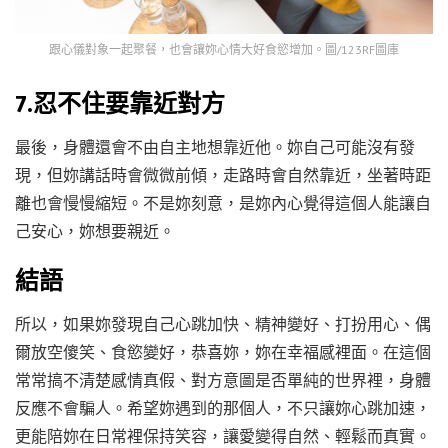
跟心儀對象一起聚餐，也會讓妳心情大好食慾增加。圖/123RF圖庫
7.忍不住要靠近對方
最後，身體還會不由自主地想靠近他。妳自己可能沒有發
現，但妳講話時會微微前傾，走路時會自然靠近，坐著時距
離也會慢慢縮短。不是妳刻意，是妳內心覺得這個人能讓自
己安心，妳想要親近。
結語
所以，如果妳發現自己心跳加快、精神變好、打扮用心、偶
爾放空傻笑、食慾變好，恭喜妳，妳在幸福感裡面。在這個
常常搞不清楚感情真假、對方意圖是否單純的世界裡，身體
反應不會騙人。希望妳遇到的那個人，不只讓妳心跳加速，
更能陪妳在日常裡保持笑容，讓愛變得自然、輕鬆而真實。