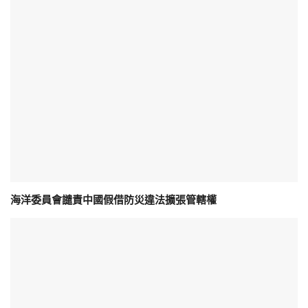
海洋委員會譴責中國假借防災違法擴張管轄權