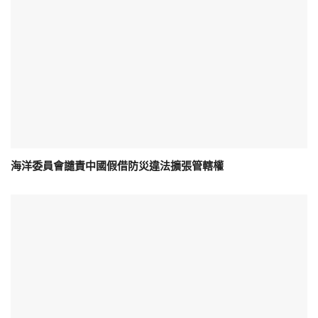
海洋委員會譴責中國假借防災違法擴張管轄權