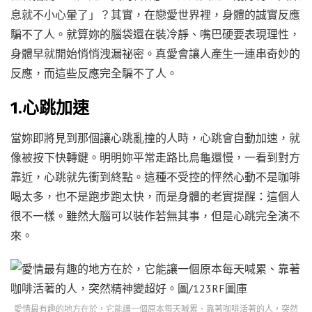
息就不小心暈了」？其實，在戀愛世界裡，身體的誠實反應
騙不了人。就算妳的腦袋還在裝冷靜、嘴巴硬要表現理性，
身體早就開始悄悄洩漏祕密。真愛會讓人產生一連串奇妙的
反應，而這些反應完全騙不了人。
1.心跳加速
當妳即將見到那個讓心跳亂撞的人時，心跳會自動加速，就
像被按下快轉鍵。明明妳平常走路比烏龜還慢，一看到對方
靠近，心跳就先衝到終點。這種不受控的怦然心動不是咖啡
喝太多，也不是跑步跑太快，而是身體的老實提醒：這個人
很不一樣。雖然大腦可以裝作若無其事，但是心跳完全演不
來。
愛情最有趣的地方在於，它能讓一個原本每天喊累、靠著咖啡活著的人，突然