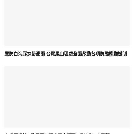
嚴防白海豚挾帶豪雨 台電鳳山區處全面啟動各項防颱應變機制