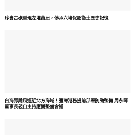
珍貴古砲重現左堆蕭屋，傳承六堆保鄉衛土歷史記憶
白海豚颱風逼近北方海域！臺灣港務提前部署防颱整備 周永暉
董事長親自主持應變整備會議