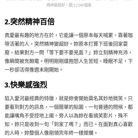
精神變超好。圖/123RF圖庫
2.突然精神百倍
真愛最有趣的地方在於，它能讓一個原本每天喊累、靠著咖
啡活著的人，突然精神變超好。妳原本打算下班後回家耍
廢，結果對方一問「等下要不要見面？」妳立刻精神充沛，
像瞬間被充飽電。明明剛剛還抱怨人生苦短、睡眠不足，下
一秒卻活得像週末剛開始。
3.快樂感強烈
陷入愛河最經典的特徵，就是妳會開始莫名其妙地微笑。只
要看到對方的訊息，一個簡單的貼圖、一句普通的問候，都
能讓嘴角不受控地上揚。旁人以為妳在看搞笑影片，殊不
知，妳只是收到一句「到家了嗎？」而已。在面對真心喜歡
的人時，妳整個人像剛領完年終一樣燦爛。