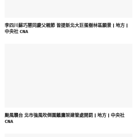
李四川蘇巧慧同慶父親節 皆提新北大巨蛋樹林區願景 | 地方 |
中央社 CNA
颱風襲台 北市強風吹倒圍籬鷹架建管處開罰 | 地方 | 中央社
CNA