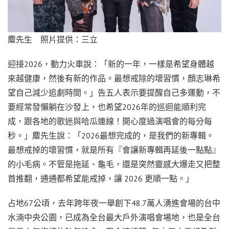
麋先生 照片提供：三立
迎接2026，動力火車說：「新的一年，一樣是希望身體越
來越健康，然後有新的作品。最想戒除的壞習慣，顏志琳希
望自己減少追劇時間。」告五人表示要提醒自己多運動，不
要經常發懶躺在沙發上，也希望2026年的巡迴能順利完
成，跟各地的歌迷與哈瓜連線！開心度過演唱會的每分每
秒。」麋先生說：「2026最想完成的，是我們的新專輯。
最想戒掉的壞習慣，就是所有『會讓新專輯再延後一點點』
的小毛病。不管是拖延、龜毛，還是突然靈感大爆走又把整
首推翻，通通都希望能戒掉，讓 2026 更順一點。」
占地67公頃，去年跨年夜一舉創下48.7萬人湧進會場的台中
水湳中央公園，已成為全台最大戶外演唱會場地，也是全台