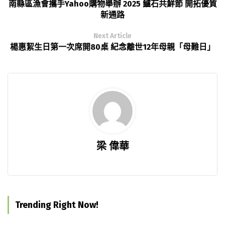
南縣區漁會攜手Yahoo購物舉辦 2025 鱸石共鮮節 開拓優質
新通路
Next Article
楊惠絜生日第一次席開80桌 紀念離世12年母親「母難日」
梁 偉華
Trending Right Now!