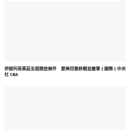
伊朗列荷莫茲全面開放條件 要美同意終戰並撤軍 | 國際 | 中央
社 CNA