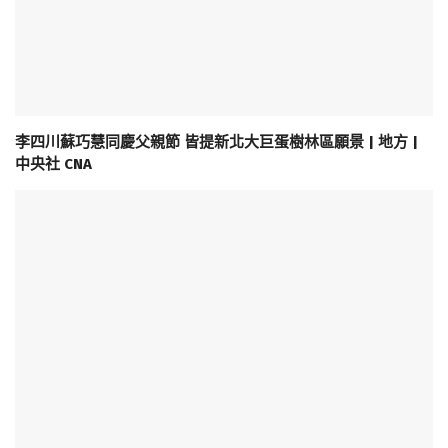
李四川蘇巧慧同慶父親節 皆提新北大巨蛋樹林區願景 | 地方 |
中央社 CNA