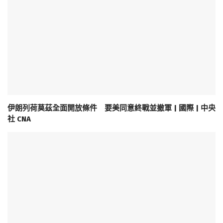
伊朗列荷莫茲全面開放條件 要美同意終戰並撤軍 | 國際 | 中央
社 CNA