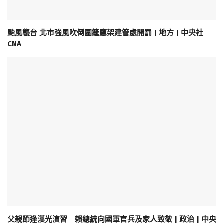
颱風襲台 北市強風吹倒圍籬鷹架建管處開罰 | 地方 | 中央社
CNA
父親節逢漢光演習 賴總統向國軍官兵及家人致敬 | 政治 | 中央