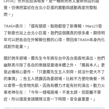
CircUs』世界巡迴演唱會，是一種既熟悉又重新熱血的感
覺，彷彿把當初在台北小巨蛋的震動與感動再度完整點
燃。」
TRASH表示：「還有頤原、魁剛都發了新專輯，Marz23發
了新歌也站上台北小巨蛋，我們這個團真的很多產，期待明
年可以把各自在外解鎖任務的心得，帶回來TRASH本身內化
成創作能量。」
關於跨年趕場，麋先生今年將在台中及台南兩地演出，他們
幽默表示除了各自的樂器是靈魂本體之外，「團員本人」更
是必備核心要件，「只要麋先生五人到齊，就沒什麼大不了
的事情」；告五人透露因為要趕場，比較不方便吃晚餐，所
以會帶一些食物充飢，因為有體力才能有好的演出。動力火
車老神在在：「今年一樣唱兩場，不會太趕，但距離不算
近，所以還是會請團隊注意一下時間，安全最重要。」