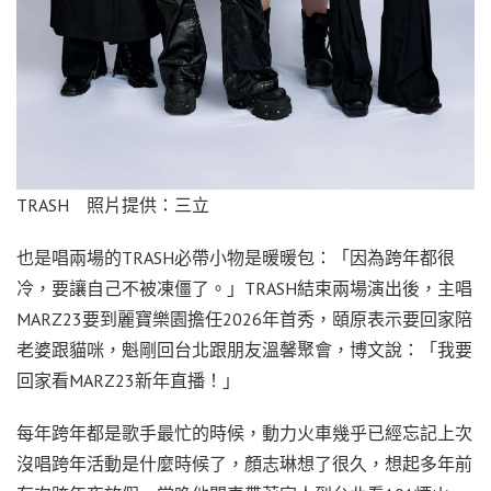
TRASH 照片提供：三立
也是唱兩場的TRASH必帶小物是暖暖包：「因為跨年都很
冷，要讓自己不被凍僵了。」TRASH結束兩場演出後，主唱
MARZ23要到麗寶樂園擔任2026年首秀，頤原表示要回家陪
老婆跟貓咪，魁剛回台北跟朋友溫馨聚會，博文說：「我要
回家看MARZ23新年直播！」
每年跨年都是歌手最忙的時候，動力火車幾乎已經忘記上次
沒唱跨年活動是什麼時候了，顏志琳想了很久，想起多年前