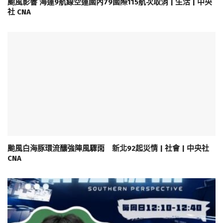
颱風影響 海運9航線空運國內79國際115航次取消 | 生活 | 中央
社 CNA
颱風白海豚環流釀強陣風驟雨 新北92起災情 | 社會 | 中央社
CNA