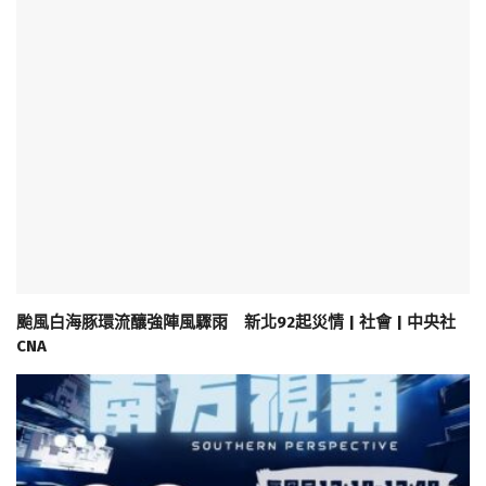
颱風白海豚環流釀強陣風驟雨 新北92起災情 | 社會 | 中央社
CNA