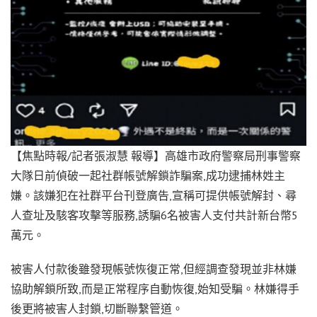
【焦點時報/記者張淑慧 報導】高雄市政府警察局刑事警察
大隊日前偵破一起社群帳號解鎖詐騙案,成功逮捕林姓主
嫌。該嫌犯在社群平台刊登廣告,宣稱可提供帳號解封、尋
人查址及駭客攻擊等服務,誘騙6名被害人支付共計新台幣5
萬元。
被害人付款後雖發現帳號恢復正常,但經調查發現並非林嫌
協助解鎖所致,而是正常程序自動恢復,始知受騙。林嫌得手
後更將被害人封鎖,切斷聯繫管道。