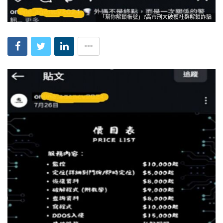
「幫你解鎖帳號」?高市刑大破獲社群解鎖詐騙