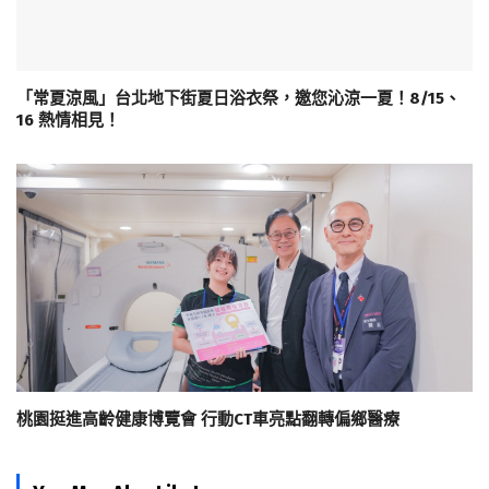
「常夏涼風」台北地下街夏日浴衣祭，邀您沁涼一夏！8/15、
16 熱情相見！
桃園挺進高齡健康博覽會 行動CT車亮點翻轉偏鄉醫療