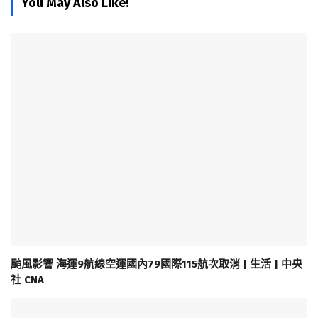
You May Also Like!
颱風影響 海運9航線空運國內79國際115航次取消 | 生活 | 中央
社 CNA