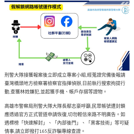
刑警大隊接獲報案後立即成立專案小組,經蒐證完備後報請
臺灣橋頭地方檢察署檢察官指揮偵辦,日前執行搜索拘提行
動,查獲林姓嫌犯,並起獲手機、帳戶存摺等證物。
高雄市警察局刑警大隊大隊長鄢志豪呼籲,民眾帳號遭封鎖
應透過官方正式管道申請恢復,切勿輕信來路不明廣告。如
遇標榜「快速解封」、「內部後門」、「黑客技術」等可疑
情事,請立即撥打165反詐騙專線查證。