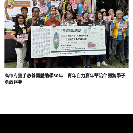
高市府攜手慈善團體助學30年 青年自力嘉年華陪伴弱勢學子
勇敢逐夢