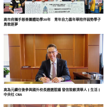
高市府攜手慈善團體助學30年 青年自力嘉年華陪伴弱勢學子
勇敢逐夢
高為元續任後參與國外校長遴選惹議 發信致歉清華人 | 生活 |
中央社 CNA