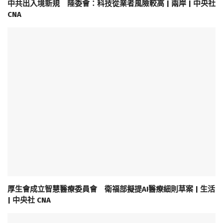
中共出入境新規 陸委會：科技從業者風險較高 | 兩岸 | 中央社
CNA
厚生會成立智慧醫療委員會 衛福部擬提AI醫療細則草案 | 生活
| 中央社 CNA