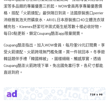
潔等多品類的專屬優惠三折起，WOW會員再享專屬優惠價
格，搭配「火箭速配」最快隔日到貨，法國原裝進口perrier
沛綠雅氣泡天然礦泉水、ARIEL日本原裝進口4D立體洗衣球
補充包、Kleenex舒潔可沖濕式衛生紙等數十樣必收好物，
每日0點更新，鎖定Coupang酷澎app限量開賣。
Coupang酷澎指出，加入WOW會員，每月僅59元訂閱費，享
受火箭速配、火箭跨境無門檻免運，買一件就回本。冬季遊
韓話題伴手禮「韓國棉被」，圖樣細緻、觸感厚實，透過
Coupang酷澎火箭跨境下單，免出國免塞行李，各尺寸都能
直送到府。