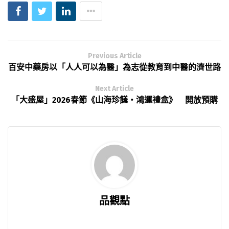
Previous Article
百安中藥房以「人人可以為醫」為志從教育到中醫的濟世路
Next Article
「大盛屋」2026春節《山海珍饈・鴻運禮盒》 開放預購
品觀點