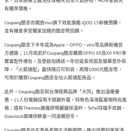
水、日本原裝立體洗衣球補充包等人氣好物，WOW會員另
有獨享價格。
Coupang酷澎亦開放vivo旗下效能旗艦 iQOO 15新機預購，
並有機會享受獨家加碼的酷澎幣回饋。
Coupang酷澎下半年成為Apple、OPPO、vivo等品牌新機官
方通路；11月底前於Coupang酷澎購買OPPO X9及X9 PRO享
豐富配件禮包，及登錄加碼送一年份延長保固及螢幕意外保
障，「火箭速配」最快隔日可到貨，再贈1000元酷澎幣，
可用於購買Coupang酷澎全站火箭速配商品。
此外，Coupang酷澎與台灣經典品牌「大同」推出溫暖優
惠，11人份電鍋採用不銹鋼外蓋，特殊色深海藍展現時尚風
格；還有Thermos膳魔師瑪麗貓保溫杯、Tefal特福平底鍋、
Glasslock玻璃保鮮盒一同溫暖迎冬。
Coupang酷澎也在黑色星期五活動期間，推出母嬰到居家清