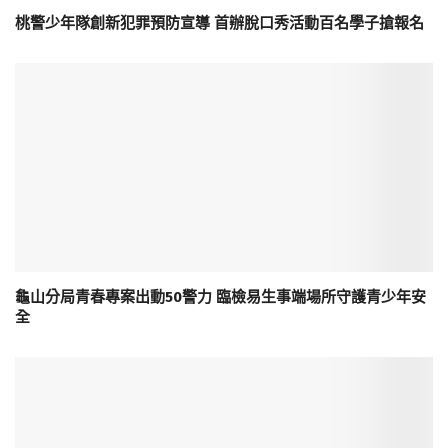
桃警少年隊創新犯罪預防宣導 首辦脫口秀活動百名學子搶報名
龜山分局青春專案出動50警力 臨檢易生事端場所守護青少年安
全