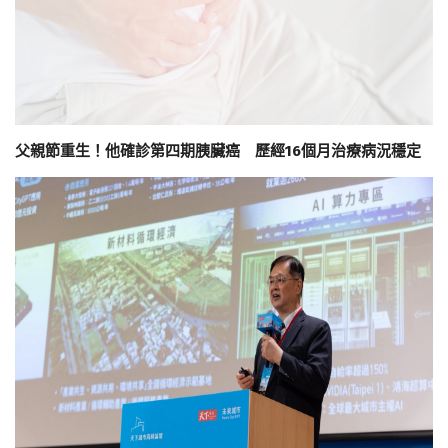
父親節重生！他確診第四期胰臟癌 歷經16個月治療病況穩定