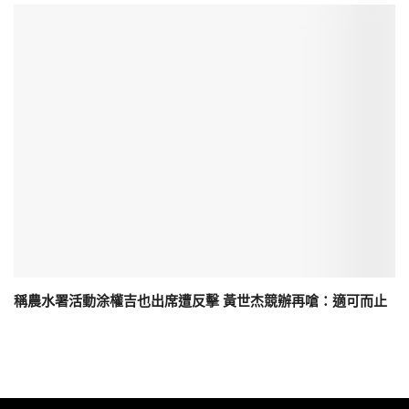
稱農水署活動涂權吉也出席遭反擊 黃世杰競辦再嗆：適可而止