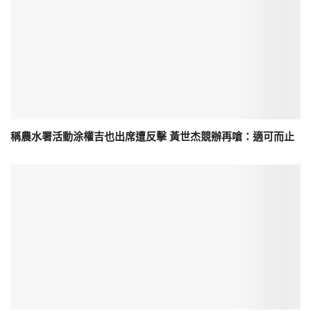
稱農水署活動涂權吉也出席遭反擊 黃世杰競辦再嗆：適可而止