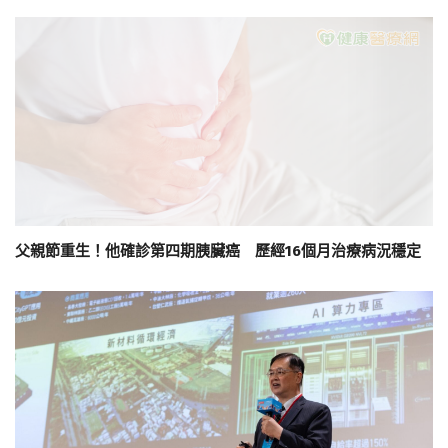
父親節重生！他確診第四期胰臟癌 歷經16個月治療病況穩定