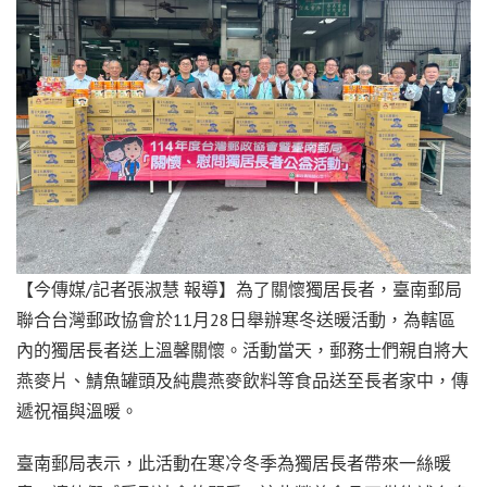
【今傳媒/記者張淑慧 報導】為了關懷獨居長者，臺南郵局
聯合台灣郵政協會於11月28日舉辦寒冬送暖活動，為轄區
內的獨居長者送上溫馨關懷。活動當天，郵務士們親自將大
燕麥片、鯖魚罐頭及純農燕麥飲料等食品送至長者家中，傳
遞祝福與溫暖。
臺南郵局表示，此活動在寒冷冬季為獨居長者帶來一絲暖