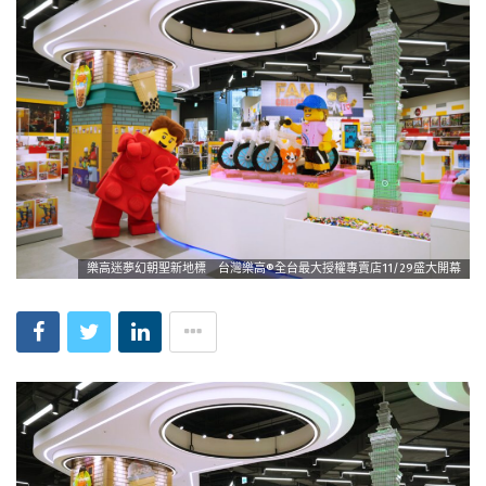
樂高迷夢幻朝聖新地標 台灣樂高®全台最大授權專賣店11/29盛大開幕