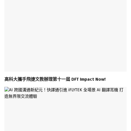
高科大攜手飛捷文教辦理第十一屆 DFT Impact Now!