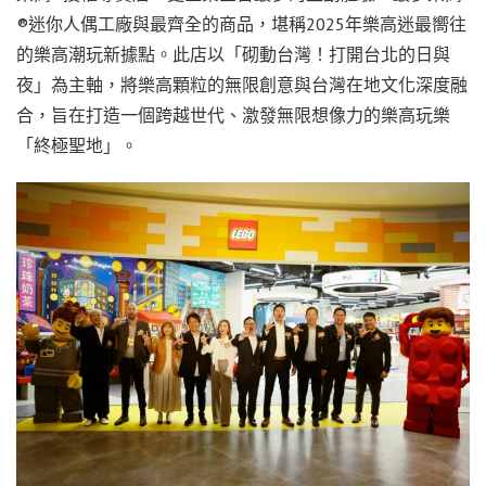
®迷你人偶工廠與最齊全的商品，堪稱2025年樂高迷最嚮往
的樂高潮玩新據點。此店以「砌動台灣！打開台北的日與
夜」為主軸，將樂高顆粒的無限創意與台灣在地文化深度融
合，旨在打造一個跨越世代、激發無限想像力的樂高玩樂
「終極聖地」。