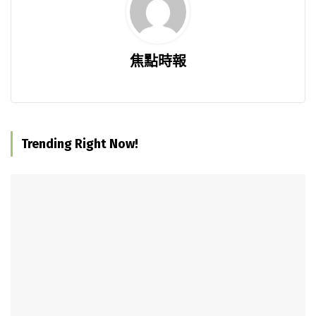
焦點時報
Trending Right Now!