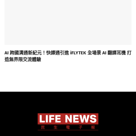
AI 跨國溝通新紀元！快譯通引進 iFLYTEK 全場景 AI 翻譯耳機 打
造無界限交流體驗