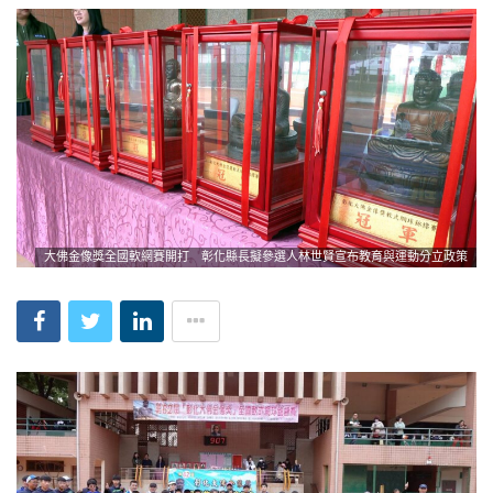
大佛金像獎全國軟網賽開打 彰化縣長擬參選人林世賢宣布教育與運動分立政策