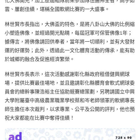
化大佛開光，加上歷屆組隊前來參加隊伍遍佈全省，高手如
雲、屢創佳績，堪稱全國軟網比賽的一大盛事。
林世賢市長指出，大佛盃的特色，是將八卦山大佛的比例縮
小塑造佛像，並經過開光點睛，每屆冠軍可保管佛像1年；
據傳言，將佛像請回供奉者，當年將一切順利，並有大發財
運的好運勢；此外，透過此一文化體育活動的傳承，能有助
於城鄉的融合及促進經濟繁榮。
林世賢市長表示，這次活動感謝彰化縣政府租借健興網球
場，提供比賽最佳場地，並且邀請彰化縣體育會軟式網球委
員會的總幹事陳浩裕主任協助競賽總策劃，另聘請國立中興
大學附屬臺中高級農業職業學校蔡和岑老師領軍的軟網專長
師生擔任本次裁判，以求專業、公平及公開的評判，他也預
祝大家都能在比賽中奪得佳績！