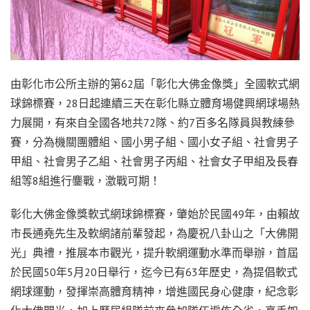
由彰化市公所主辦的第62屆「彰化大佛金像獎」全國軟式網
球錦標賽，28日起連續三天在彰化縣立體育場健興網球場熱
力展開，有來自全國各地共72隊、約7百多名隊員與教練參
賽，分為機關團體組、國小男子組、國小女子組、社會男子
甲組、社會男子乙組、社會男子丙組、社會女子甲組及長春
組等8組進行鏖戰，激戰可期！
彰化大佛金像獎軟式網球錦標賽，肇始於民國49年，由賴故
市長通堯先生及軟網諸前輩發起，為慶祝八卦山之「大佛開
光」典禮，推展本市觀光，提升軟網運動水準而舉辦，首屆
於民國50年5月20日舉行，迄今已有63年歷史，為提倡軟式
網球運動，發揮崇高體育精神，增進國民身心健康，紀念彰