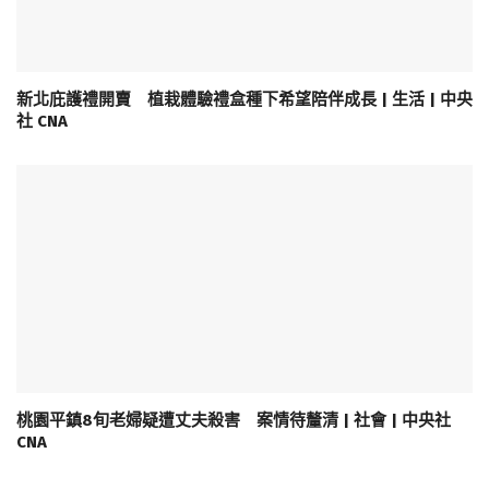
新北庇護禮開賣 植栽體驗禮盒種下希望陪伴成長 | 生活 | 中央
社 CNA
桃園平鎮8旬老婦疑遭丈夫殺害 案情待釐清 | 社會 | 中央社
CNA