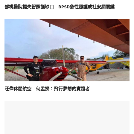
部桃醫院揭失智照護缺口 BPSD急性照護成社安網關鍵
旺偉休閒航空 何孟揆：飛行夢想的實踐者