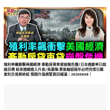
殖利率飆衝擊美國經濟 牽動房貸車貸崩盤危機/日本通膨率已超
過目標 結束通縮進入升息/吳嘉隆:景氣輪迴兩年必然完借日圓
套利交易將終結 預期升值趕緊買回補滿｜20260808｜