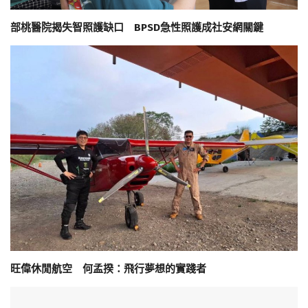
部桃醫院揭失智照護缺口 BPSD急性照護成社安網關鍵
旺偉休閒航空 何孟揆：飛行夢想的實踐者