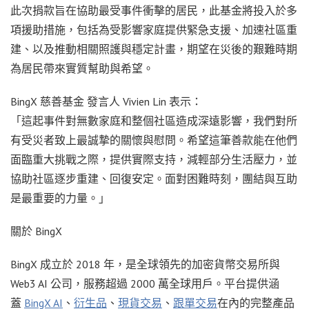
此次捐款旨在協助最受事件衝擊的居民，此基金將投入於多
項援助措施，包括為受影響家庭提供緊急支援、加速社區重
建、以及推動相關照護與穩定計畫，期望在災後的艱難時期
為居民帶來實質幫助與希望。
BingX 慈善基金 發言人
Vivien Lin
表示：
「這起事件對無數家庭和整個社區造成深遠影響，我們對所
有受災者致上最誠摯的關懷與慰問。希望這筆善款能在他們
面臨重大挑戰之際，提供實際支持，減輕部分生活壓力，並
協助社區逐步重建、回復安定。面對困難時刻，團結與互助
是最重要的力量。」
關於 BingX
BingX 成立於 2018 年，是全球領先的加密貨幣交易所與
Web3 AI 公司，服務超過 2000 萬全球用戶。平台提供涵
蓋
BingX AI
、
衍生品
、
現貨交易
、
跟單交易
在內的完整產品