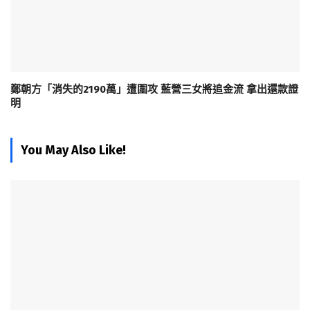
鄭朝方「消失的2190萬」遭圍攻 藍營三女將追金流 拿出還款證
明
You May Also Like!