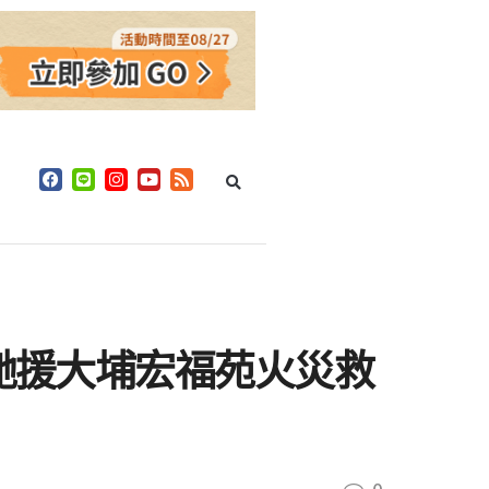
急馳援大埔宏福苑火災救