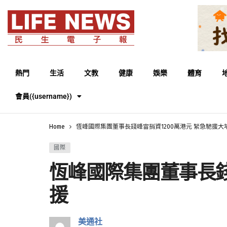
熱門
生活
文教
健康
娛樂
體育
會員({username})
Home
恆峰國際集團董事長錢峰雷捐資1200萬港元 緊急馳援
國際
恆峰國際集團董事長錢
援
美通社