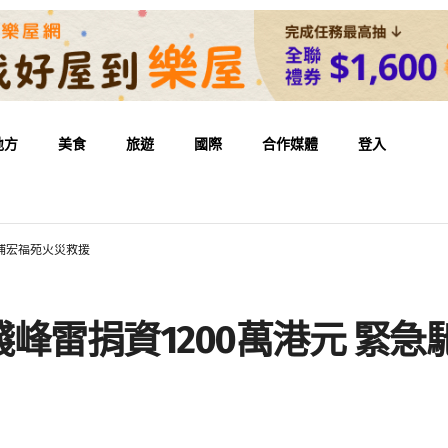
地方
美食
旅遊
國際
合作媒體
登入
大埔宏福苑火災救援
峰雷捐資1200萬港元 緊