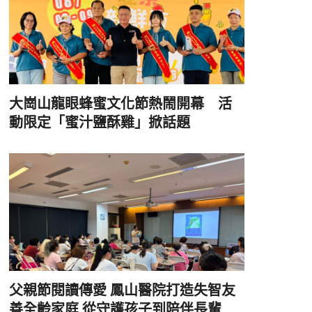
大崗山龍眼蜂蜜文化節熱鬧開幕 活
動限定「蜜汁鹽酥雞」掀話題
父親節閱讀傳愛 鳳山醫院打造失智友
善全齡家庭 從守護孩子到陪伴長輩