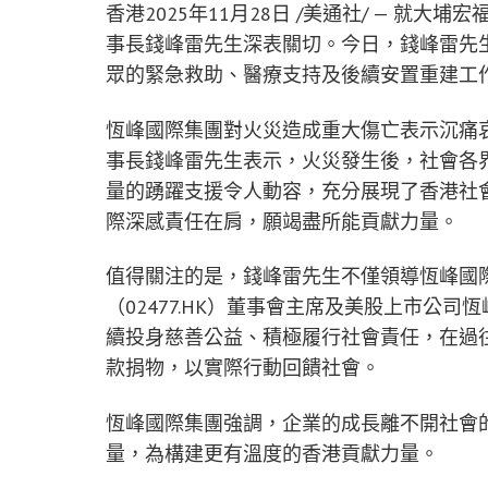
香港
2025年11月28日
/美通社/ — 就大
事長錢峰雷先生深表關切。今日，錢峰雷先生
眾的緊急救助、醫療支持及後續安置重建工
恆峰國際集團對火災造成重大傷亡表示沉痛
事長錢峰雷先生表示，火災發生後，社會各
量的踴躍支援令人動容，充分展現了香港社
際深感責任在肩，願竭盡所能貢獻力量。
值得關注的是，錢峰雷先生不僅領導恆峰國
（02477.HK）董事會主席及美股上市公司
續投身慈善公益、積極履行社會責任，在過
款捐物，以實際行動回饋社會。
恆峰國際集團強調，企業的成長離不開社會
量，為構建更有溫度的香港貢獻力量。