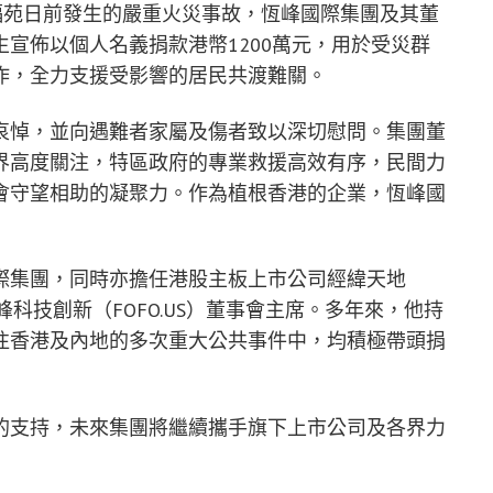
埔宏福苑日前發生的嚴重火災事故，恆峰國際集團及其董
宣佈以個人名義捐款港幣1200萬元，用於受災群
作，全力支援受影響的居民共渡難關。
哀悼，並向遇難者家屬及傷者致以深切慰問。集團董
界高度關注，特區政府的專業救援高效有序，民間力
會守望相助的凝聚力。作為植根香港的企業，恆峰國
際集團，同時亦擔任港股主板上市公司經緯天地
恆峰科技創新（FOFO.US）董事會主席。多年來，他持
往香港及內地的多次重大公共事件中，均積極帶頭捐
的支持，未來集團將繼續攜手旗下上市公司及各界力