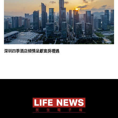
深圳四季酒店傾情呈獻套房禮遇