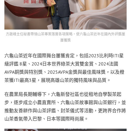
方啟峰主任秘書帶領山茶專案落實各項策略，使六龜山茶近年在國內外評鑑屢
屢獲獎
六龜山茶近年在國際舞台屢獲肯定，包括2023比利時ITI星
級評鑑 8星、2024日本世界綠茶大賞雙金賞、2024法國
AVPA銅獎與特別獎、2025AVPA金獎與最佳風味獎，以及橙
茶獲ITI最高3星，展現高雄山茶的獨特風味與品質。
在農業局長期輔導下，六龜新發社區也從租地自學製茶起
步，逐步成立小農直賣所、六龜山茶故事館與山茶銀行，並
推動友善耕作與山茶評鑑、封茶儀式等活動，更跨界合作將
山茶香氣帶入巴黎、日本等國際時尚展。