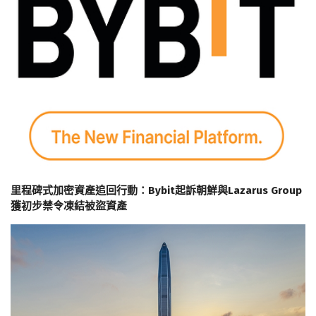
里程碑式加密資產追回行動：Bybit起訴朝鮮與Lazarus Group
獲初步禁令凍結被盜資產