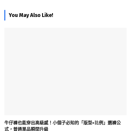
You May Also Like!
牛仔褲也能穿出高級感！小個子必知的「版型×比例」選褲公
式，普通單品瞬間升級