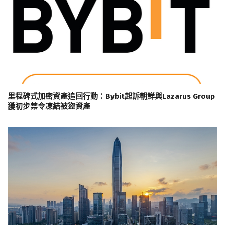
里程碑式加密資產追回行動：Bybit起訴朝鮮與Lazarus Group
獲初步禁令凍結被盜資產