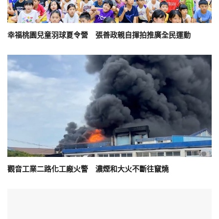
幸福桃園兒童羽球夏令營 張善政親自揮拍推廣全民運動
觀音工業二路化工廠火警 濃煙和大火不斷往竄燒