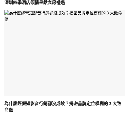
深圳四季酒店傾情呈獻套房禮遇
為什麼經營短影音行銷卻沒成效？揭密品牌定位模糊的 3 大致
命傷