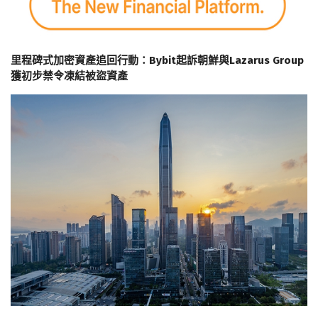
里程碑式加密資產追回行動：Bybit起訴朝鮮與Lazarus Group
獲初步禁令凍結被盜資產