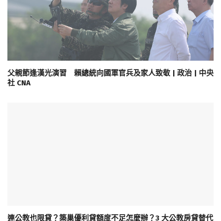
父親節逢漢光演習 賴總統向國軍官兵及家人致敬 | 政治 | 中央
社 CNA
連公教也限貸？築巢優利貸額度不足怎麼辦？3 大公教房貸替代