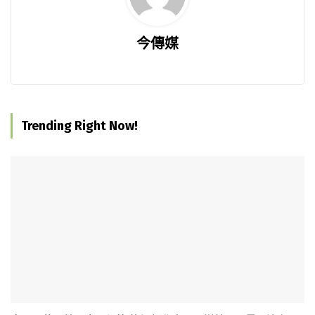
今傳媒
Trending Right Now!