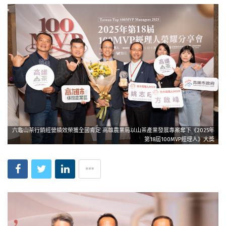
六龜山茶行銷經營績效榮獲全國肯定 高雄農業局以山茶產業發展專案奪下《2025年
第18屆100MVP經理人》大獎