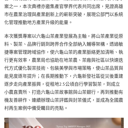
案之一，本次典禮亦邀集產官學界代表共同出席，見證高雄
市在農業治理與產業創新上的嶄新突破，展現公部門以系統
化管理推動地方產業升級的能量。
本次獲獎專案以六龜山茶產業發展為主軸，將山茶產業從原
料、製茶、品牌行銷到跨界合作全部納入輔導架構，透過敏
捷專案管理跨域協作，使六龜山茶的產業脈絡更加清晰、執
行更有效率，農業局也協助在地茶農、茶廠與社區以快速迭
代方式優化製茶技術、包裝美學與市場策略，使山茶品質與
能見度逐年提升；在長期推動下，六龜新發社區從災後重建
逐步走向產業振興，從租地2.5公頃自行學習製茶，到成立
小農直賣所、打造六龜山茶故事館與山茶銀行，再到推動有
機友善耕作、連續辦理山茶評鑑與封茶儀式，並成為全國農
村再生案例中備受矚目的亮點。