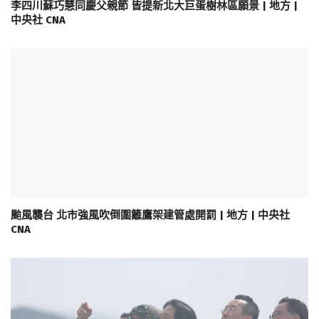
李四川蘇巧慧同慶父親節 皆提新北大巨蛋樹林區願景 | 地方 |
中央社 CNA
颱風襲台 北市強風吹倒圍籬鷹架建管處開罰 | 地方 | 中央社
CNA