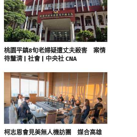
桃園平鎮8旬老婦疑遭丈夫殺害 案情
待釐清 | 社會 | 中央社 CNA
柯志恩會見美無人機訪團 媒合高雄