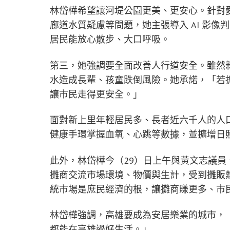
林岱樺希望讓河堤公園更美、更安心。針對
廊道水質疑慮等問題，她主張導入 AI 影像
居民能放心散步、大口呼吸。
第三，她強調要全面改善人行道安全。雖然
水造成長輩、孩童跌倒風險。她承諾，「若擔
讓市民走得更安全。」
面對新上里年輕居民多、長者近六千人的人
健康手環掌握血氧、心跳等數據，並擴增日
此外，林岱樺今（29）日上午與黃文志議員
攤商交流市場環境、物價與生計，受到攤販
統市場是庶民經濟的根，讓攤商賺更多、市
林岱樺強調，高雄要成為安居樂業的城市，
都能在高雄過好生活。」