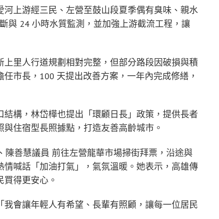
愛河上游經三民、左營至鼓山段夏季偶有臭味、親水
判斷與 24 小時水質監測，並加強上游截流工程，讓
新上里人行道規劃相對完整，但部分路段因破損與積
任市長，100 天提出改善方案，一年內完成修繕，
口結構，林岱樺也提出「環顧日長」政策，提供長者
照與住宿型長照據點，打造友善高齡城市。
、陳善慧議員 前往左營龍華市場掃街拜票，沿途與
熱情喊話「加油打氣」，氣氛溫暖。她表示，高雄傳
民買得更安心。
「我會讓年輕人有希望、長輩有照顧，讓每一位居民