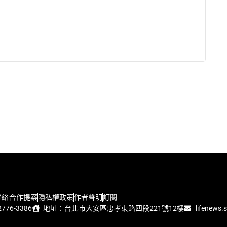
聯絡
合作提案
隱私權政策
作者聲明
訂閱
776-3386
地址：台北市大安區忠孝東路四段221號12樓
lifenews.