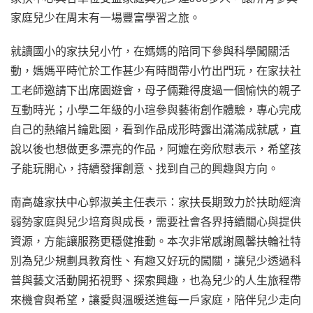
家庭兒少在周末有一場豐富學習之旅。
就讀國小的家扶兒小竹，在媽媽的陪同下參與科學闖關活
動，媽媽平時忙於工作甚少有時間帶小竹出門玩，在家扶社
工老師邀請下出席園遊會，母子倆難得度過一個愉快的親子
互動時光；小學二年級的小瑄參與藝術創作體驗，專心完成
自己的熱縮片鑰匙圈，看到作品成形時露出滿滿成就感，直
說以後也想做更多漂亮的作品，阿嬤在旁欣慰表示，希望孩
子能玩開心，持續發揮創意、找到自己的興趣與方向。
南高雄家扶中心郭淑美主任表示：家扶長期致力於扶助經濟
弱勢家庭與兒少培育與成長，需要社會各界持續關心與提供
資源，方能讓服務更穩健推動。本次非常感謝鳳馨扶輪社特
別為兒少規劃具教育性、有趣又好玩的闖關，讓兒少透過科
普與藝文活動開拓視野、探索興趣，也為兒少的人生旅程帶
來機會與希望，讓愛與溫暖送進每一戶家庭，陪伴兒少走向