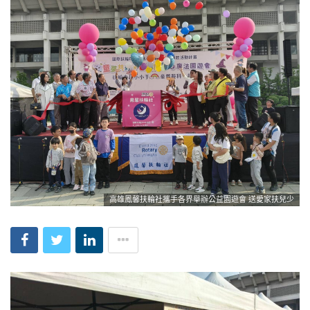
高雄鳳馨扶輪社攜手各界舉辦公益園遊會 送愛家扶兒少