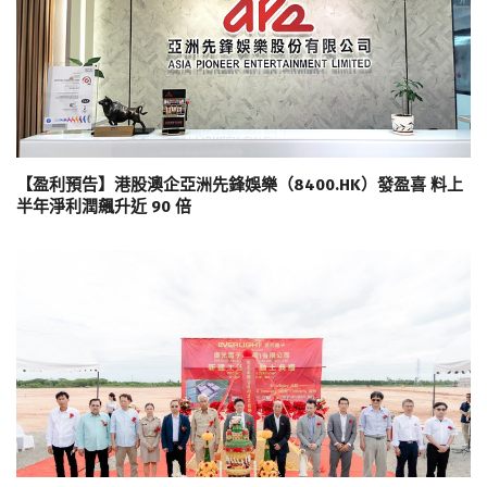
【盈利預告】港股澳企亞洲先鋒娛樂（8400.HK）發盈喜 料上
半年淨利潤飆升近 90 倍