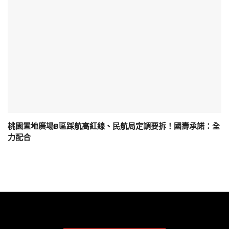
桃園置地廣場B區踩航高紅線、民航局定調要拆！國壽承諾：全
力配合