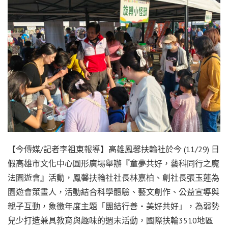
【今傳媒/記者李祖東報導】高雄鳳馨扶輪社於今 (11/29) 日
假高雄市文化中心圓形廣場舉辦『童夢共好，藝科同行之魔
法園遊會』活動，鳳馨扶輪社社長林嘉柏、創社長張玉蓮為
園遊會策畫人，活動結合科學體驗、藝文創作、公益宣導與
親子互動，象徵年度主題「團結行善‧美好共好」，為弱勢
兒少打造兼具教育與趣味的週末活動，國際扶輪3510地區