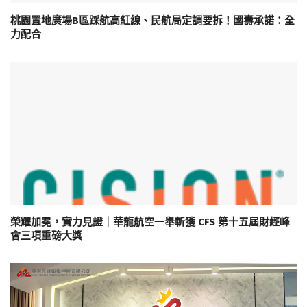
桃園置地廣場B區踩航高紅線、民航局定調要拆！國壽承諾：全
力配合
榮耀加冕，實力見證｜華龍航空一舉斬獲 CFS 第十五屆財經峰
會三項重磅大獎