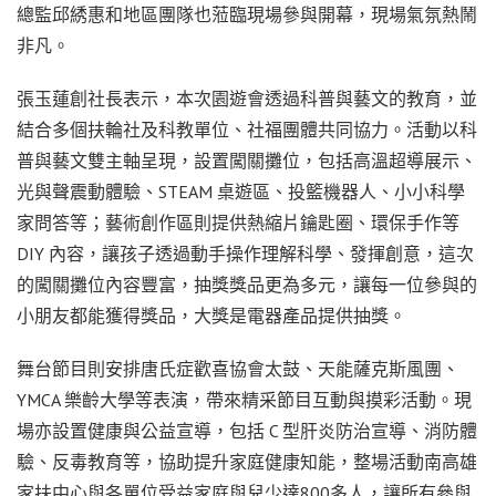
總監邱綉惠和地區團隊也蒞臨現場參與開幕，現場氣氛熱鬧
非凡。
張玉蓮創社長表示，本次園遊會透過科普與藝文的教育，並
結合多個扶輪社及科教單位、社福團體共同協力。活動以科
普與藝文雙主軸呈現，設置闖關攤位，包括高溫超導展示、
光與聲震動體驗、STEAM 桌遊區、投籃機器人、小小科學
家問答等；藝術創作區則提供熱縮片鑰匙圈、環保手作等
DIY 內容，讓孩子透過動手操作理解科學、發揮創意，這次
的闖關攤位內容豐富，抽獎獎品更為多元，讓每一位參與的
小朋友都能獲得獎品，大獎是電器產品提供抽獎。
舞台節目則安排唐氏症歡喜協會太鼓、天能薩克斯風團、
YMCA 樂齡大學等表演，帶來精采節目互動與摸彩活動。現
場亦設置健康與公益宣導，包括 C 型肝炎防治宣導、消防體
驗、反毒教育等，協助提升家庭健康知能，整場活動南高雄
家扶中心與各單位受益家庭與兒少達800多人，讓所有參與