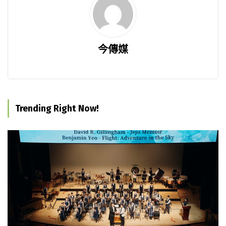
今傳媒
Trending Right Now!