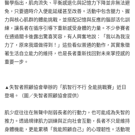
醫學指出，肌肉流失、平衡感退化與記憶力下降並非無法避
免，只要適時介入便能延緩甚至改善。活動中包含腿力、握
力與核心肌群的體能挑戰，並搭配記憶與反應的腦部活化訓
練，讓長者在循序引導下重新感受身體的力量。不少參賽者
在通過關卡後露出驚喜笑容，有人興奮地說：「我以為我沒
力了，原來我還做得到！」這些看似普通的動作，其實象徵
著生活自立能力的維持，也是長者重新找回對未來掌控感的
重要一步。
▲失智者照顧協會舉辦的「肌智行不行 全能挑戰賽」近日
登場。（圖／失智者照顧協會提供）
肌少症往往在無聲中削弱長者的行動力，也可能成為失智的
推力。透過規律肌力訓練與正向社會互動，長者不只是維持
身體機能，更能累積「我能照顧自己」的心理韌性。活動現