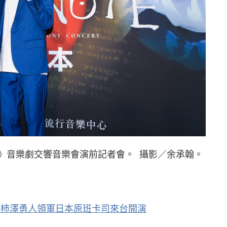
本》音樂劇交響音樂會演前記者會。 攝影／余承翰。
 柿澤勇人領軍日本原班卡司來台開演