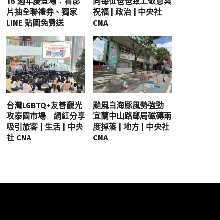
18 週年慶登場：看影
向每位爸爸致上敬意與
片抽全聯禮券、獨家
祝福 | 政治 | 中央社
LINE 貼圖免費送
CNA
台灣LGBTQ+友善觀光
颱風白海豚風勢強勁
攻泰國市場 網紅分享
宜蘭中山路郵局磁磚兩
吸引旅客 | 生活 | 中央
度掉落 | 地方 | 中央社
社 CNA
CNA