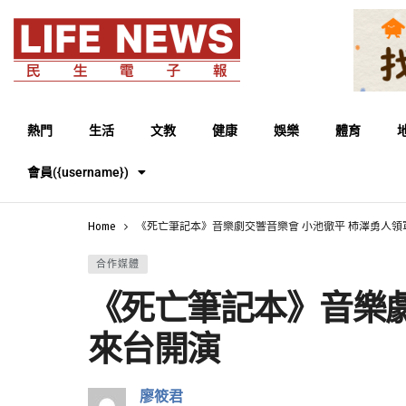
熱門
生活
文教
健康
娛樂
體育
會員({username})
Home
《死亡筆記本》音樂劇交響音樂會 小池徹平 柿澤勇人
合作媒體
《死亡筆記本》音樂劇
來台開演
廖筱君