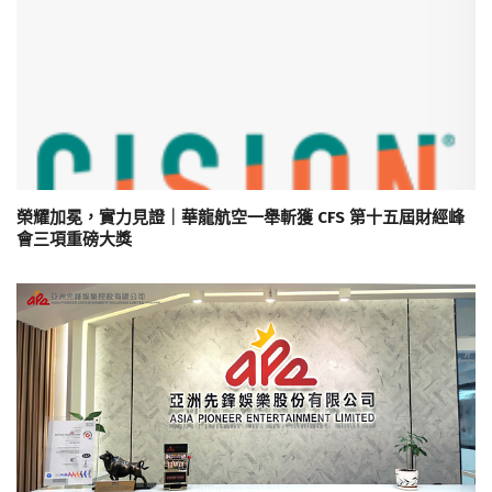
榮耀加冕，實力見證｜華龍航空一舉斬獲 CFS 第十五屆財經峰
會三項重磅大獎