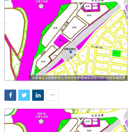
永康車站北側重劃區土地改良物拆遷補償清冊115年1月發放補償費