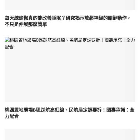
每天練瑜伽真的能改善睡眠？研究揭示放鬆神經的關鍵動作，
不只是伸展那麼簡單
桃園置地廣場B區踩航高紅線、民航局定調要拆！國壽承諾：全
力配合