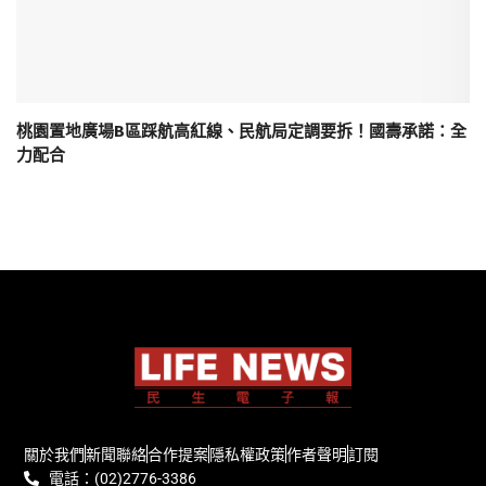
桃園置地廣場B區踩航高紅線、民航局定調要拆！國壽承諾：全
力配合
關於我們
新聞聯絡
合作提案
隱私權政策
作者聲明
訂閱
電話：(02)2776-3386