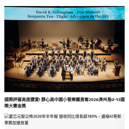
國際評審高度讚賞! 靜心高中國小管樂團勇奪2026濟州島U-13國
際大賽金獎