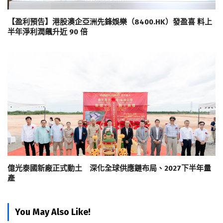
【盈利預告】港股澳企亞洲先鋒娛樂（8400.HK）發盈喜 料上
半年淨利潤飆升近 90 倍
億光泰國新廠正式動土 深化全球供應鏈布局、2027下半年量
產
You May Also Like!