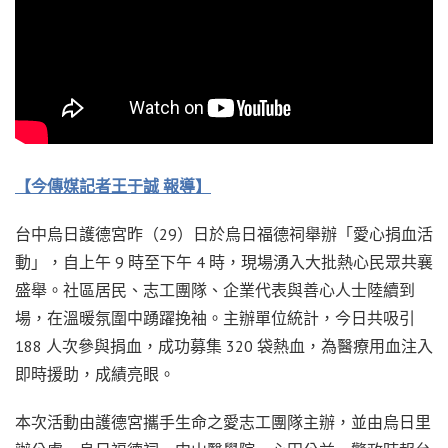
【今傳媒記者王于誠 報導】
台中烏日護德宮昨（29）日於烏日福德祠舉辦「愛心捐血活
動」，自上午 9 時至下午 4 時，現場湧入大批熱心民眾共襄
盛舉。社區居民、志工團隊、企業代表與善心人士陸續到
場，在溫暖氛圍中踴躍挽袖。主辦單位統計，今日共吸引
188 人次參與捐血，成功募集 320 袋熱血，為醫療用血注入
即時援助，成績亮眼。
本次活動由護德宮攜手生命之愛志工團隊主辦，並由烏日里