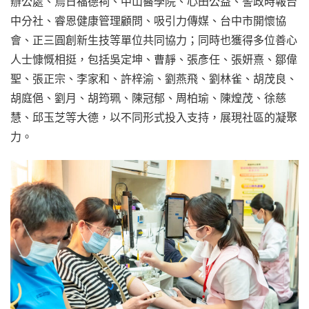
辦公處、烏日福德祠、中山醫學院、心田公益、警政時報台
中分社、睿恩健康管理顧問、吸引力傳媒、台中市開懷協
會、正三圓創新生技等單位共同協力；同時也獲得多位善心
人士慷慨相挺，包括吳定坤、曹靜、張彥任、張妍熹、鄒偉
聖、張正宗、李家和、許梓渝、劉燕飛、劉林雀、胡茂良、
胡庭俋、劉月、胡筠珮、陳冠郁、周柏瑜、陳煌茂、徐慈
慧、邱玉芝等大德，以不同形式投入支持，展現社區的凝聚
力。