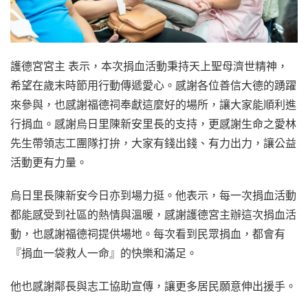
護德宮宮主 表示，本次捐血活動秉持天上聖母濟世精神，
希望在歲末時節用行動傳遞愛心。感謝各位善信大德的踴躍
來參與，也感謝福德祠奉獻這麼好的場所，讓大家能順利進
行捐血。感謝烏日里陳新安里長的支持，更感謝生命之愛林
先生帶領志工團隊打拚，大家有錢出錢、有力出力，讓公益
活動更有力量。
烏日里長陳新安今日亦到場力挺。他表示，每一次捐血活動
都能感受到社區的熱情與溫暖，感謝護德宮主辦這次捐血活
動，也感謝福德祠提供場地。每次看到民眾捐血，都會有
『捐血一袋救人一命』的快樂和滿足。
他也感謝鄰長與志工協助宣傳，讓更多居民願意伸出援手。