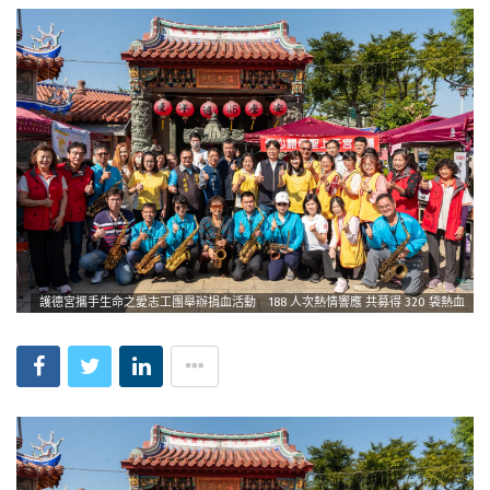
護德宮攜手生命之愛志工團舉辦捐血活動 188 人次熱情響應 共募得 320 袋熱血