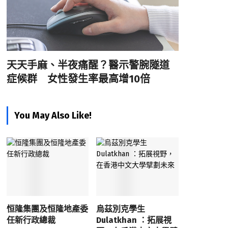
天天手麻、半夜痛醒？醫示警腕隧道
症候群 女性發生率最高增10倍
You May Also Like!
恒隆集團及恒隆地產委
烏茲別克學生
任新行政總裁
Dulatkhan ：拓展視