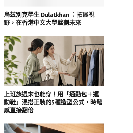
烏茲別克學生 Dulatkhan ：拓展視
野，在香港中文大學擘劃未來
上班族週末也能穿！用「通勤包＋運
動鞋」混搭正裝的5種造型公式，時髦
感直接翻倍