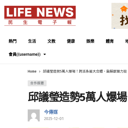
熱門
生活
文教
健康
娛樂
體育
會員({username})
Home
邱議瑩造勢5萬人爆場！跨派系最大合體、扁蘇獻聲力挺
合作媒體
邱議瑩造勢5萬人爆
今傳媒
2025-12-01