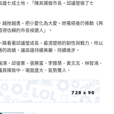
高雄七成土地，「陳其邁做市長，邱議瑩做了七
，越挫越勇，把小愛化為大愛。她罹癌後仍推動《再
值得信賴的市長候選人」。
一路看著邱議瑩成長，最清楚她的韌性與戰力，所以
邁的政績，讓高雄持續美麗、持續進步。
瑞鴻、邱俊憲、張勝富、李雅慧、黃文志、林智鴻、
議員陳致中，場面盛大、氣勢驚人。