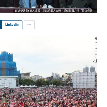
邱議瑩造勢5萬人爆場！跨派系最大合體、扁蘇獻聲力挺「最強母雞」
Linkedin