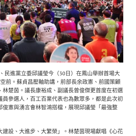
、民進黨立委邱議瑩今（30日）在鳳山舉辦首場大
況空前。蘇貞昌壓軸助講，前部長余政憲、前國策顧
、林楚茵。議長康裕成、副議長曾俊傑更首度在初選
議員參選人，百工百業代表也為數眾多，都是此次初
邱俊憲與湧言會林智鴻搭檔，展現邱議瑩「最強整
大建設、大進步、大繁榮」。林楚茵現場獻唱《心花