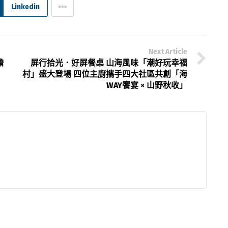
Linkedin
Next Article
瞻
屏行拾光．好屏餐桌 山海風味「潮好玩幸福
村」盛大登場 四位主廚攜手四大社區共創「海
WAY饗宴 × 山野秋收」