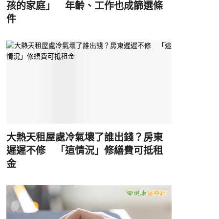
孩的家庭」 年齡、工作也成篩選條
件
大熱天租屋處冷氣壞了誰出錢？房東
遲遲不修 「這情況」修繕費可抵租
金