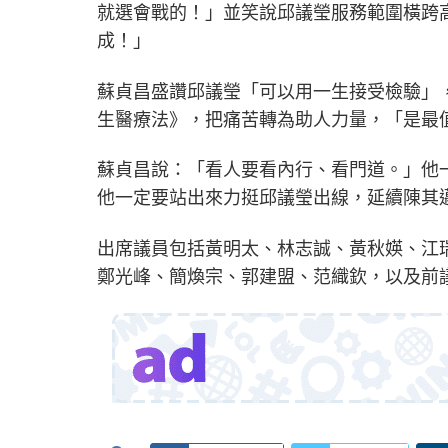
就選會戰的！」並笑說邱議瑩服務範圍橫跨
成！」
蘇貞昌盛讚邱議瑩「可以用一生接受檢驗」
生醫療法》，把痛苦轉為助人力量，「是最
蘇貞昌說：「看人要看內行、看門道。」他
他一定要站出來力挺邱議瑩出線，延續陳其
出席議員包括黃明太、林志誠、黃秋媖、江
鄭光峰、簡煥宗、郭建盟、范織欽，以及前