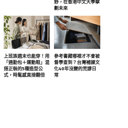
野，在香港中文大學擘
劃未來
上班族週末也能穿！用
參考書藏哪裡才不會被
「通勤包＋運動鞋」混
督學查到？台灣補課文
搭正裝的5種造型公
化40年沒變的荒謬日
式，時髦感直接翻倍
常