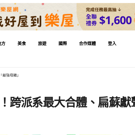
地方
美食
旅遊
國際
合作媒體
登入
「最強母雞」
場！跨派系最大合體、扁蘇獻