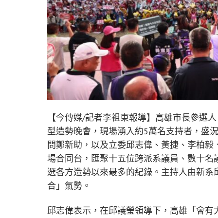
【今傳媒/記者李祖東報導】高雄市長參選人
型造勢晚會，現場湧入約5萬名支持者，盛
問鄭新助，以及立委邱志偉、黃捷、李柏毅
場合同台，匯聚十五位跨派系議員、數十名
選各方造勢以來最多的紀錄。主持人由新系
合」氣勢。
邱志偉表示，在邱議瑩領導下，高雄「會有