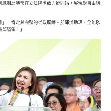
則感謝邱議瑩在立法院勇敢力挺同婚，展現對自由與
雞」，肯定其完整的從政歷練。前邱辦助理、全能歌
持邱議瑩！」