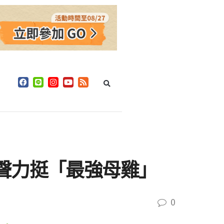
聲力挺「最強母雞」
0