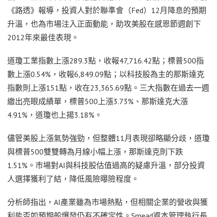
《路透》報導，投資人對於聯準會（Fed）12月降息的預期
升溫，也為市場注入正面動能，助攻美股在感恩節週創下
2012年來最佳表現。
道瓊工業指數上漲289.3點，收報47,716.42點；標普500指
數上漲0.54%，收報6,849.09點；以科技股為主的那斯達克
指數則上漲151點，收在23,365.69點。三大指數在過去一週
繳出亮眼成績單，標普500上漲3.73%、那斯達克大漲
4.91%，道瓊也上揚3.18%。
儘管美股上漲氣勢強勁，但整體11月表現卻略顯分歧，道瓊
與標普500雙雙轉為月線小幅上漲，那斯達克則下跌
1.51%。市場對AI與科技股估值過高的疑慮升溫，部分投資
人選擇獲利了結，降低風險曝險程度。
分析師指出，AI產業雖為市場熱點，但相關企業的營收與獲
利能否如預期般爆發仍有不確定性。Smead資本管理執行長