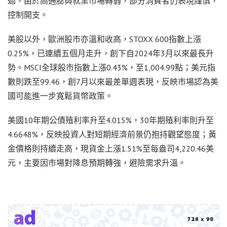
過，由於高通膨與就業市場轉弱，部分消費者仍表現謹慎，
控制開支。
美股以外，歐洲股市亦溫和收高，STOXX 600指數上漲
0.25%，已連續五個月走升，創下自2024年3月以來最長升
勢。MSCI全球股市指數上漲0.43%，至1,004.99點；美元指
數則跌至99.46，創7月以來最差單週表現，反映市場認為美
國可能進一步寬鬆貨幣政策。
美國10年期公債殖利率升至4.015%，30年期殖利率則升至
4.6648%，反映投資人對短期經濟前景仍抱持觀望態度；黃
金價格則持續走高，現貨金上漲1.51%至每盎司4,220.46美
元，主要因市場對降息預期轉強，避險需求升溫。