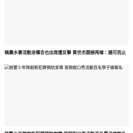
稱農水署活動涂權吉也出席遭反擊 黃世杰競辦再嗆：適可而止