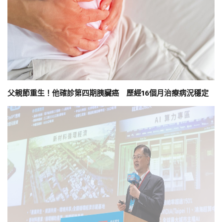
父親節重生！他確診第四期胰臟癌 歷經16個月治療病況穩定