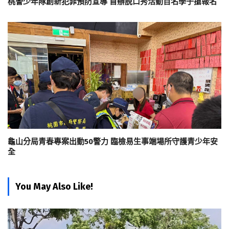
桃警少年隊創新犯罪預防宣導 首辦脫口秀活動百名學子搶報名
龜山分局青春專案出動50警力 臨檢易生事端場所守護青少年安
全
You May Also Like!