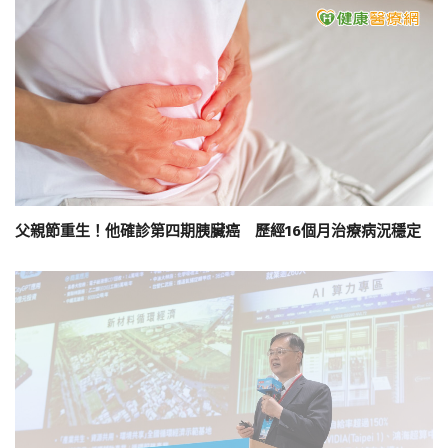
父親節重生！他確診第四期胰臟癌 歷經16個月治療病況穩定