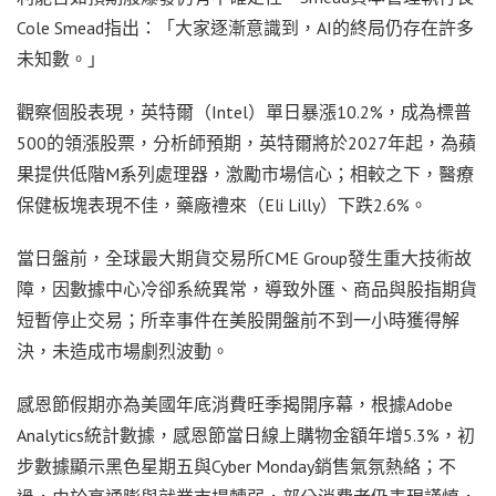
Cole Smead指出：「大家逐漸意識到，AI的終局仍存在許多
未知數。」
觀察個股表現，英特爾（Intel）單日暴漲10.2%，成為標普
500的領漲股票，分析師預期，英特爾將於2027年起，為蘋
果提供低階M系列處理器，激勵市場信心；相較之下，醫療
保健板塊表現不佳，藥廠禮來（Eli Lilly）下跌2.6%。
當日盤前，全球最大期貨交易所CME Group發生重大技術故
障，因數據中心冷卻系統異常，導致外匯、商品與股指期貨
短暫停止交易；所幸事件在美股開盤前不到一小時獲得解
決，未造成市場劇烈波動。
感恩節假期亦為美國年底消費旺季揭開序幕，根據Adobe
Analytics統計數據，感恩節當日線上購物金額年增5.3%，初
步數據顯示黑色星期五與Cyber Monday銷售氣氛熱絡；不