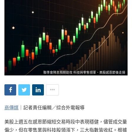
聯準會降息預期助攻 科技與零售領軍、美股感恩節後走揚
商傳媒
｜記者責任編輯／綜合外電報導
美股上週五在感恩節縮短交易時段中表現穩健，儘管成交量
偏少，但在零售業與科技股領漲下，三大指數皆收紅。根據