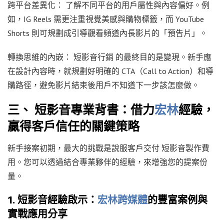
跨平台差異化： 了解不同平台的用戶屬性與內容偏好。例
如，IG Reels 需更注重視覺美感與購物標籤，而 YouTube
Shorts 則可規劃成引導觀看頻道內長影片的「預告片」。
轉換思維的內嵌： 短影音行銷 的最終目的是變現。新手應
在設計內容時，就規劃好明確的 CTA（Call to Action）和導
購路徑，避免影片結束後用戶不知道下一步該怎麼做。
三、 短影音專業背書：借力
宏林
經驗，
贏得客戶信任的關鍵策略
新手接案初期，最大的挑戰是說服客戶交付 短影音製作費
用。您可以透過結合專業夥伴的經驗，來增強您的提案份
量。
1. 短影音經驗啟示：
宏林跨媒體
的豐富案例與
實戰應用分享