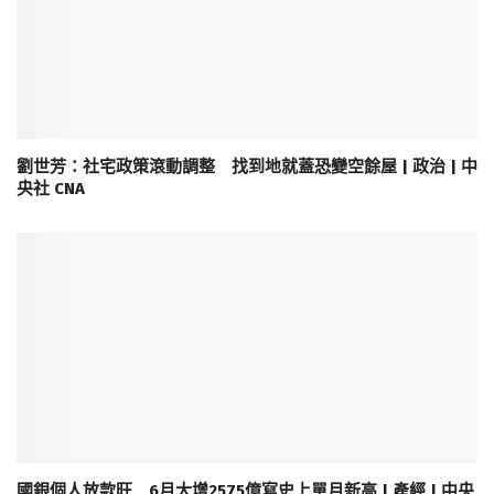
劉世芳：社宅政策滾動調整 找到地就蓋恐變空餘屋 | 政治 | 中
央社 CNA
國銀個人放款旺 6月大增2575億寫史上單月新高 | 產經 | 中央