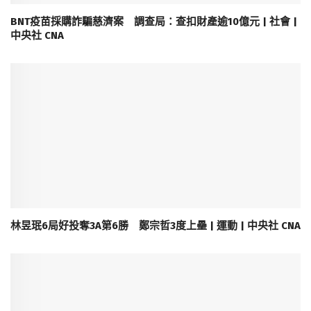
BNT疫苗採購詐騙慈濟案 調查局：查扣財產逾10億元 | 社會 |
中央社 CNA
林昱珉6局好投奪3A第6勝 鄭宗哲3度上壘 | 運動 | 中央社 CNA