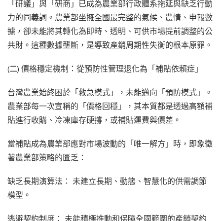
「研議」與「研商」已成為農業部行政體系拖延與缺乏行動
力的同義詞。農業部坐擁全國最完整的氣候、農情、申報數
據，卻未能將其轉化為即時、透明、可供市場提前調整的公
共財。這種數據壟斷，是導致產銷周期性失衡的根本原罪。
(二) 價格穩定機制：從預防性管理退化為「補貼依賴症」
台灣農業始終困於「救急模式」，未能邁向「預防模式」。
農業部每一次宣稱的「價格回穩」，其本質都是透過高額補
貼進行收購、冷凍庫存硬撐，或補貼運費與價差。
當補貼成為農業部應對市場波動的「唯一解方」時，即象徵
著農業部策略的匱乏：
缺乏長期演算法： 未建立長期、動態、智慧化的供需調節
模型。
逃避契約制度： 未能積極推動和保障全國範圍的產銷契約