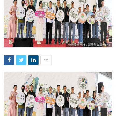
台灣農業卡陰 ? 農業部失職無能 ?