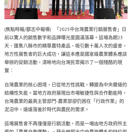
(焦點時報/鄒志中報導) 「2025中台灣農業行銷展售會」日
前以驚人的銷售數字和品牌曝光度圓滿落幕。這場為期23
天、匯集八縣市的精華農特產品、吸引數十萬人次的盛會，
地方性展售會的巨大成功，讓這本應是國家級農業體系應該
舉辦的促銷活動，清晰地向台灣民眾揭示了一個殘酷的現
實：
台灣農業的核心困境，已從地方性挑戰，轉變為中央層級的
結構性失能。當地方政府展現出市場敏捷性與合作動能時，
台灣農業的最高主管部門-農業部卻仍困在「行政作業」的
泥沼中，遠遠落後於時代與農民的需求。
這場展售會不再僅僅是行銷活動，而是一場由地方政府所主
導的「農業自救運動」，藉此映照出中央農政體系的缺位與