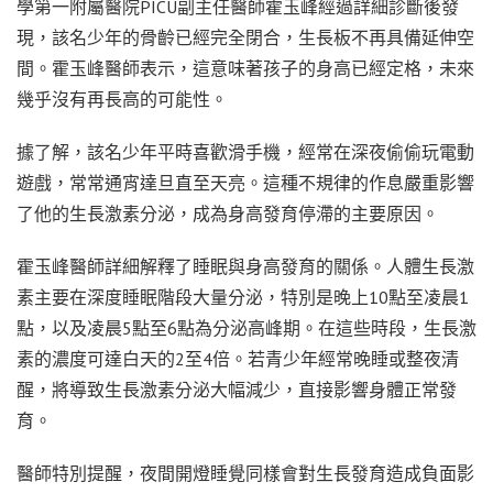
學第一附屬醫院PICU副主任醫師霍玉峰經過詳細診斷後發
現，該名少年的骨齡已經完全閉合，生長板不再具備延伸空
間。霍玉峰醫師表示，這意味著孩子的身高已經定格，未來
幾乎沒有再長高的可能性。
據了解，該名少年平時喜歡滑手機，經常在深夜偷偷玩電動
遊戲，常常通宵達旦直至天亮。這種不規律的作息嚴重影響
了他的生長激素分泌，成為身高發育停滯的主要原因。
霍玉峰醫師詳細解釋了睡眠與身高發育的關係。人體生長激
素主要在深度睡眠階段大量分泌，特別是晚上10點至凌晨1
點，以及凌晨5點至6點為分泌高峰期。在這些時段，生長激
素的濃度可達白天的2至4倍。若青少年經常晚睡或整夜清
醒，將導致生長激素分泌大幅減少，直接影響身體正常發
育。
醫師特別提醒，夜間開燈睡覺同樣會對生長發育造成負面影