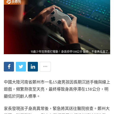
15歲少年狂熬夜打電動！身高慘停138公分 醫師：不會再長高了
中國大陸河南省鄭州市一名15歲男孩因長期沉迷手機與線上
遊戲，頻繁熬夜至天亮，最終導致身高停滯在138公分，明
顯低於同齡人標準。
家長發現孩子身高異常後，緊急將其送往醫院檢查。鄭州大