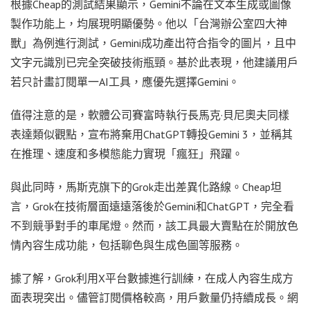
根據Cheap的測試結果顯示，Gemini不論在文本生成或圖像
製作功能上，均展現明顯優勢。他以「台灣辦公室四大神
獸」為例進行測試，Gemini成功產出符合指令的圖片，且中
文字元識別已完全突破技術瓶頸。基於此表現，他建議用戶
若只計畫訂閱單一AI工具，應優先選擇Gemini。
值得注意的是，軟體公司賽富時執行長馬克·貝尼奧夫同樣
表達類似觀點，宣布將棄用ChatGPT轉投Gemini 3，並稱其
在推理、速度和多模態能力實現「瘋狂」飛躍。
與此同時，馬斯克旗下的Grok走出差異化路線。Cheap坦
言，Grok在技術層面遠遠落後於Gemini和ChatGPT，完全看
不到競爭對手的車尾燈。然而，該工具最大賣點在於開放色
情內容生成功能，包括聊色與生成色圖等服務。
據了解，Grok利用X平台數據進行訓練，在成人內容生成方
面表現突出。儘管訂閱價格較高，用戶數量仍持續成長。網