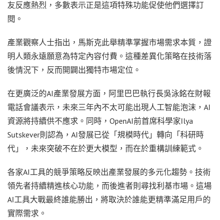
友反應熱烈，多數表示正是這項特殊功能促使他們選擇訂
閱。
產業觀察人士指出，馬斯克此舉精準掌握市場需求本質，證
明人類永遠願意為特定內容付費。這種差異化策略在技術落
後情況下，反而開闢出獨特市場定位。
在更廣泛的AI產業發展方面，阿里巴巴執行長吳泳銘在財報
電話會議表示，未來三年內不太可能出現人工智能泡沫，AI
資源將持續供不應求。同時，OpenAI前首席科學家Ilya
Sutskever則認為，AI發展已從「規模時代」轉向「科研時
代」，未來突破不在於更大模型，而在於重構訓練範式。
各家AI工具的競爭策略反映出產業發展的多元化趨勢。技術
領先者持續精進核心功能，而後進者則尋找利基市場。這場
AI工具大戰最終誰能勝出，將取決於誰能更精準滿足用戶的
實際需求。