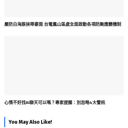
嚴防白海豚挾帶豪雨 台電鳳山區處全面啟動各項防颱應變機制
心情不好找AI聊天可以嗎？專家提醒：別忽略4大警訊
You May Also Like!