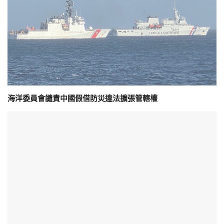
海洋委員會譴責中國假借防災違法擴張管轄權