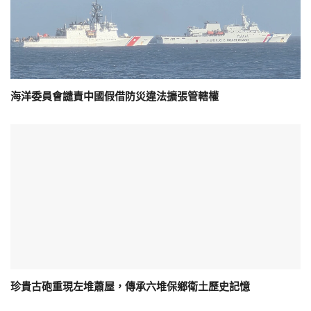
海洋委員會譴責中國假借防災違法擴張管轄權
珍貴古砲重現左堆蕭屋，傳承六堆保鄉衛土歷史記憶