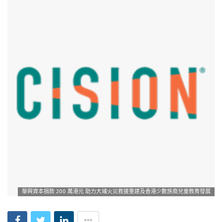
華興資本捐款 200 萬港元 助力大埔火災救援重建及香港少數族裔兒童教育發展