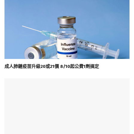
成人肺鏈疫苗升級20或21價 8/10起公費1劑搞定