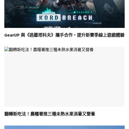
GearUP 與《逃離塔科夫》攜手合作，提升新賽季線上遊戲體驗
翻轉新吃法！農糧署推三種未熟水果消暑又營養