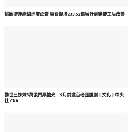
桃園捷運綠線進度延宕 經費擬增233.52億審計處籲捷工局改善
勸世三姊妹5萬張門票搶光 9月前進百老匯讀劇 | 文化 | 中央
社 CNA