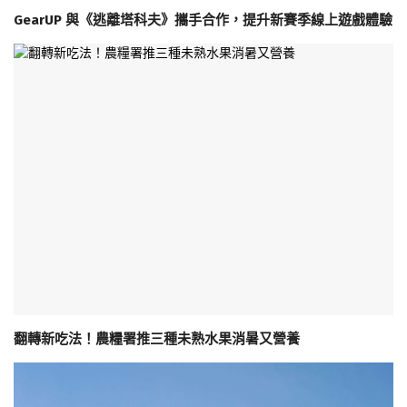
GearUP 與《逃離塔科夫》攜手合作，提升新賽季線上遊戲體驗
翻轉新吃法！農糧署推三種未熟水果消暑又營養