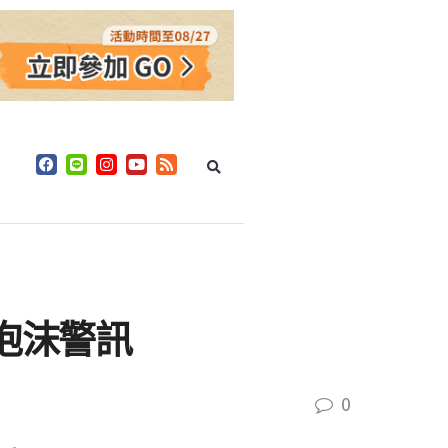
的泡沫警訊
0