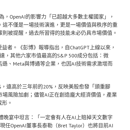
至認為，OpenAI的影響力「已超越大多數主權國家」，
。這不僅是一場技術演進，更是一場價值與秩序的重
輩則被提醒，過去所習得的技能未必仍具市場價值。
益者。《彭博》報導指出，自ChatGPT上線以來，
達，其他六家市值最高的S&P 500成分包括：微
、亞馬遜、Meta與博通等企業，也因AI技術需求激增而
5%，遠高於三年前的20%，反映美股愈發「頭重腳
場風險加劇；儘管AI正在創造龐大經濟價值，產業
成形。
）曾在媒體晚宴中坦言：「一定會有人在AI上賠掉天文數字
OpenAI董事長泰勒（Bret Taylor）也將目前AI