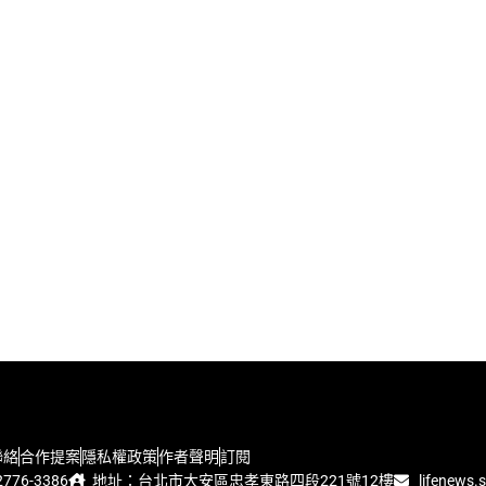
聯絡
合作提案
隱私權政策
作者聲明
訂閱
776-3386
地址：台北市大安區忠孝東路四段221號12樓
lifenews.