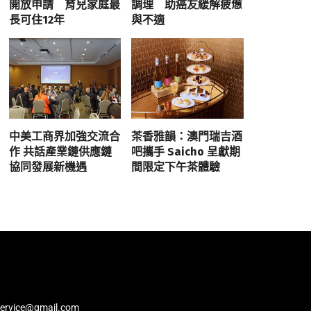
開放申請 育兒家庭最
調理 助癌友緩解疲憊
長可住12年
與不適
中美工商界加強交流合
茶香雅韻：澳門瑞吉酒
作 共話產業鏈供應鏈
吧攜手 Saicho 呈獻期
協同發展新機遇
間限定下午茶體驗
service@gmail.com