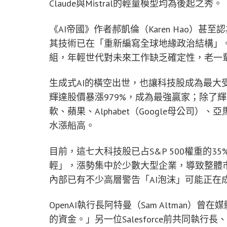
Claude與Mistral的輕量模型均為後起之秀。
《AI帝國》作者郝凱倫（Karen Hao）甚
其技術已在「重新編寫全球地緣政治結構」
組，年輕世代對未來工作缺乏確定性，老一
生成式AI的橫空出世，也讓科技股成為最大受
輝達股價暴漲979%，成為最強贏家；除了輝
軟、蘋果、Alphabet（Google母公司）
水漲船高。
目前，這七大科技股已占S&P 500權重的3
輕」，漲勢集中於少數大型企業，導致整體市
內部已有不少高層警告「AI泡沫」可能正在
OpenAI執行長阿特曼（Sam Altman
的資金。」另一位Salesforce前共同執行長、現任