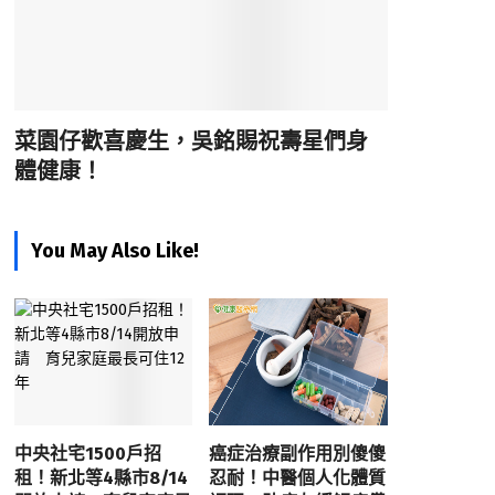
菜園仔歡喜慶生，吳銘賜祝壽星們身
體健康！
You May Also Like!
中央社宅1500戶招
癌症治療副作用別傻傻
租！新北等4縣市8/14
忍耐！中醫個人化體質