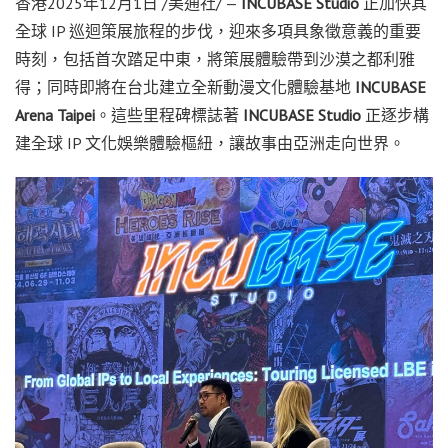
香港
2025年12月1日
/美通社/ —
INCUBASE Studio
正加快其
全球 IP 巡迴策展旅程的步伐，迎來多項具象徵意義的重要
時刻，包括首次踏足中東，將策展體驗帶到沙漠之都利雅
得；同時即將在台北建立全新動漫文化體驗基地
INCUBASE
Arena Taipei
。這些里程碑標誌著
INCUBASE Studio
正逐步構
建全球 IP 文化娛樂體驗樞紐，讓故事由亞洲走向世界。