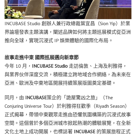
INCUBASE Studio 創辦人兼行政總裁葉宜昌（Sion Yip）於業
界論壇發表主題演講，闡述品牌如何將主題巡展模式從亞洲
推向全球，實現沉浸式 IP 娛樂體驗的國際化布局。
故事走進中東 國際巡展邁向新章節
今年 10 月，
INCUBASE Studio
走訪倫敦、上海及利雅得，
與業界伙伴深度交流，積極建立跨地域合作網絡，為未來在
亞洲、歐洲及中東地區開展持續策展版圖奠定基礎。
同月，由
INCUBASE
策企的「詭屋驚凶之旅」（The
Conjuring Universe Tour）於利雅得狂歡季（Riyadh Season）
正式揭幕，帶領中東觀眾走進由恐懼氛圍構築的沉浸式故事
空間。這個曾於多個亞洲城市掀起熱潮的體驗展覽，在全新
文化土地上成功開展，也標誌著
INCUBASE
的策展旅程正式