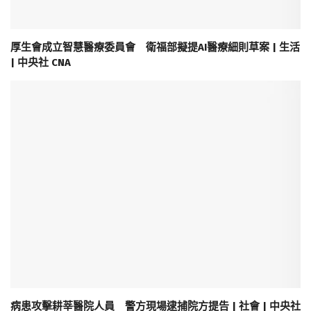
厚生會成立智慧醫療委員會 衛福部擬提AI醫療細則草案 | 生活
| 中央社 CNA
病患攻擊耕莘醫院人員 警方現場逮捕院方提告 | 社會 | 中央社