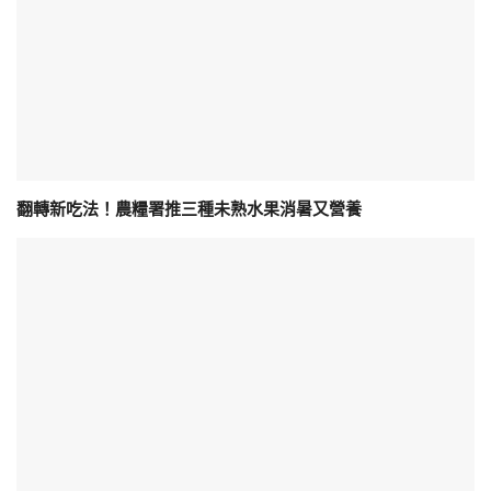
翻轉新吃法！農糧署推三種未熟水果消暑又營養