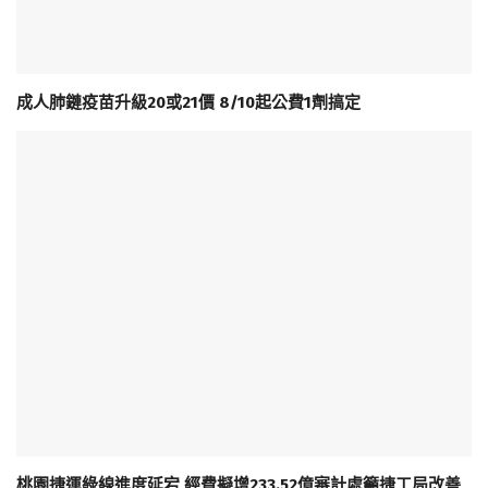
成人肺鏈疫苗升級20或21價 8/10起公費1劑搞定
桃園捷運綠線進度延宕 經費擬增233.52億審計處籲捷工局改善