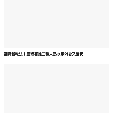
翻轉新吃法！農糧署推三種未熟水果消暑又營養