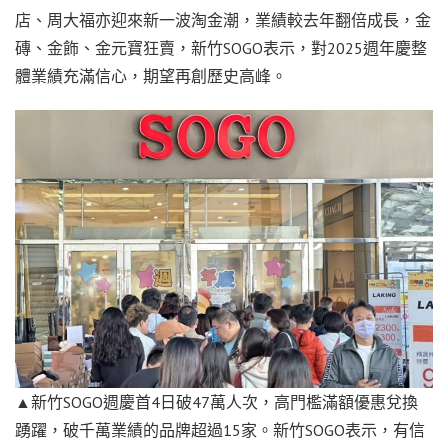
店、周大福亦迎來新一波淘金潮，業績較去年翻倍成長，金
磚、金飾、金元寶狂賣，新竹SOGO表示，對2025週年慶整
體業績充滿信心，期望再創歷史高峰。
▲新竹SOGO週慶首4日破47萬人次，高門檻滿額優惠兌換
踴躍，破千萬業績的品牌超過15家。新竹SOGO表示，有信