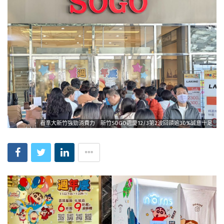
看準大新竹強勁消費力 新竹SOGO週慶12/3第2波回饋逾30%誠意十足