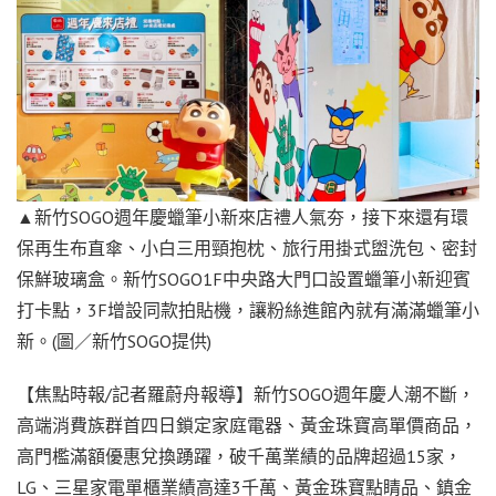
▲新竹SOGO週年慶蠟筆小新來店禮人氣夯，接下來還有環
保再生布直傘、小白三用頸抱枕、旅行用掛式盥洗包、密封
保鮮玻璃盒。新竹SOGO1F中央路大門口設置蠟筆小新迎賓
打卡點，3F增設同款拍貼機，讓粉絲進館內就有滿滿蠟筆小
新。(圖／新竹SOGO提供)
【焦點時報/記者羅蔚舟報導】新竹SOGO週年慶人潮不斷，
高端消費族群首四日鎖定家庭電器、黃金珠寶高單價商品，
高門檻滿額優惠兌換踴躍，破千萬業績的品牌超過15家，
LG、三星家電單櫃業績高達3千萬、黃金珠寶點睛品、鎮金