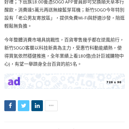
好禮；下班族18:00後憑SOGO APP會員即可兌換順天草本行
醒飲，消費達5萬元再送無線藍芽耳機；新竹SOGO今年特別
設有「老公男友寄放區」，提供免費Wi-Fi與舒適沙發，陪逛
輕鬆無負擔。
今年整體消費市場具挑戰性，百貨零售幾乎都在逆風前行，
新竹SOGO客層以科技新貴為主力，受惠竹科動能續熱，使
得買氣依然穩健推進，全年業績上看180億(合計巨城購物中
心)，有望一舉躋身全台百貨的前5名。