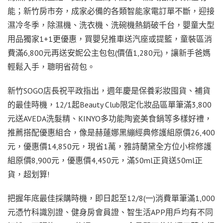
能；新竹房市夯，成家必備的各類智能家電訂單不斷，迎接
濕冷冬季，除濕機、洗衣機、洗碗機熱銷破千台，嬰童大型
用品獨家1+1更優惠，買嬰兒推車送汽座或提籃，童裝區消
費滿6,800元再送安妮公主包包(價值1,280元)，讓新手爸媽
輕鬆入手，聰明省荷包。
新竹SOGO店長祝平政指出，週年慶是保養彩妝囤貨、補貨
的最佳時機，12/1起Beauty Club限定化妝品區單筆滿3,800
元送AVEDA洗髮精、KINYO多功能陶瓷美食鍋等多樣好禮，
推薦搭配優惠組合，像是赫蓮娜黑繃經典修護組原價26,400
元，優惠價14,850元，現省1萬，雅詩蘭黛全方位小棕修護
組原價8,900元，優惠價4,450元，滿50ml正貨送50ml正
貨，超划算!
把握年底最佳採購時機，即日起至12/8(一)消費單筆滿1,000
元憑竹科識別證、健身房會員證、智生活APP用戶均有不同