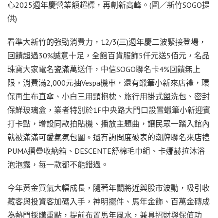
心2025週年慶營業額超標，再創新高峰。(圖／新竹SOGO提
供)
看準大新竹的強勁消費力，12/3(三)週年慶二波緊接登場，
回饋超過30%誠意十足，全館百貨服飾5仟元送5佰元，名品
珠寶大家電名瓷滿萬送仟，中信SOGO聯名卡4%回饋無上
限，消費滿2,000元抽Vespa機車，還有蠟筆小新來店禮，環
保再生布直傘、小白三用頸抱枕、旅行用掛式盥洗包、密封
保鮮玻璃盒，業者特別於1F中央路大門口設置蠟筆小新迎賓
打卡點，增設同款拍貼機、播放主題曲，讓民眾一踏入館內
就被滿滿可愛氣氛包圍。還有詢問度破表的潮牌聯名來店禮
PUMA摺疊收納箱、DESCENTE舒棉毛巾組、卡娜赫拉沐浴
泡泡露，每一款都不能錯過。
今年黃金買氣大幅成長，隨著年關將近與股市波動，吸引收
藏客與投資客加碼入手，神明擺件、馬年金飾、百萬金磚成
為熱門採購重點，提前布置馬年風水，兼具招財與保值功