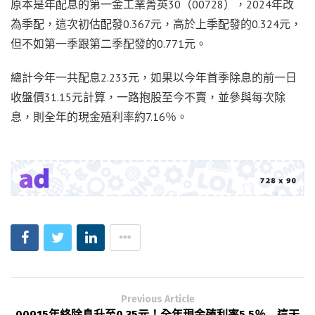
原本是年配息的第一金工業菁英30（00728），2024年改
為季配，這次初估配發0.367元，高於上季配發的0.324元，
但不如第一季跟第二季配發的0.771元。
總計今年一共配息2.233元，如果以今年首季除息的前一日
收盤價31.15元計算，一路抱股至今不賣，並參與每次除
息，則全年的現金殖利率約7.16％。
Previous Article
00915年終除息升至0.35元！全年現金殖利率5.5％ 這天