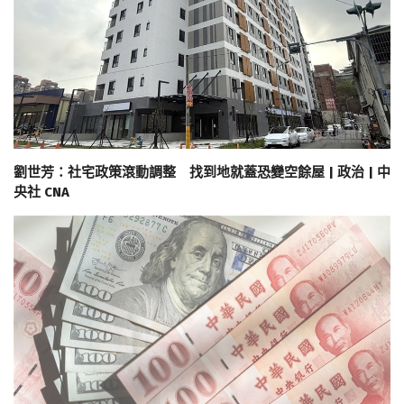
劉世芳：社宅政策滾動調整 找到地就蓋恐變空餘屋 | 政治 | 中
央社 CNA