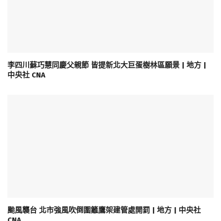
李四川蘇巧慧同慶父親節 皆提新北大巨蛋樹林區願景 | 地方 |
中央社 CNA
颱風襲台 北市強風吹倒圍籬鷹架建管處開罰 | 地方 | 中央社
CNA