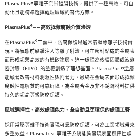
PlasmaPlus®等離子奈米鍍膜技術，提供了一種高效、可自
動化且能精準選擇處理區域的替代方案。
®
PlasmaPlus
——
高效抵禦腐蝕介質滲透
®
在PlasmaPlus
工藝中，防腐保護是通常氣壓等離子技術實
現。將氣態前驅體注入等離子射流，可在密封點處的金屬表
面形成超薄高效的有機矽塗層。這一處理為後續固體或液態
密封膠（FIPG）的塗覆創造了理想基面。PlasmaPlus®塗層
能顯著改善材料潤濕性與附著力，最終在金屬表面形成抵禦
腐蝕性電解質的可靠屏障，為金屬合金及非不銹鋼材料提供
持久的超高等級防腐保護。
區域選擇性、高效處理能力、全自動且更環保的處理工藝
採用常壓等離子技術實現可靠防腐保護，可為工業領域帶來
多重效益。Plasmatreat等離子系統能夠實現表面選擇性處