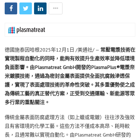
德國施泰因哈根
2025年12月1日
/美通社/ —
常壓電漿技術在
實現製程自動化的同時，能夠有效提升生產效率並降低環境
負面影響。由
Plasmatreat GmbH
開發的
PlasmaPlus®
電漿奈
米鍍膜技術
，
通過為密封金屬表面提供全面抗腐蝕滲透保
護
，
實現了表面處理技術的革命性突破。其多重優勢使之成
為傳統工藝的真正替代方案
，
正受到交通運輸、新能源等眾
多行業的重點關注。
傳統金屬表面防腐處理方法（如上蠟或電鍍）往往涉及強效
且有害環境的化學工藝。這些方法不僅成本高昂、耗時較
長，且通常難以實現自動化。由Plasmatreat GmbH研發的