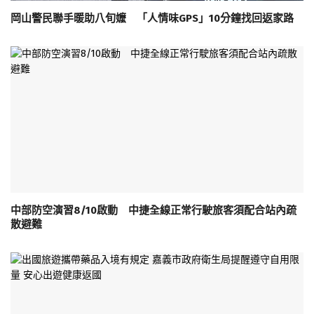
岡山警民聯手暖助八旬嬤 「人情味GPS」10分鐘找回返家路
中部防空演習8/10啟動 中捷全線正常行駛旅客須配合站內疏
散避難