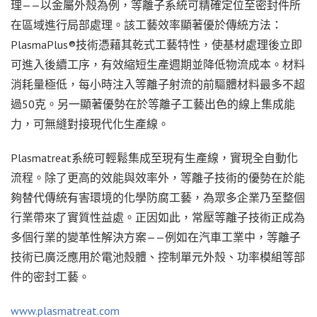
理——以金屬外殼為例，等離子系統可精確定位至密封件所
在區域進行局部處理。該工藝效率顯著優於傳統方法：
PlasmaPlus®技術憑藉其乾式工藝特性，使基材處理後立即
可進入後續工序，有效縮短生產週期並降低物流成本。材料
消耗量極低，每小時注入等離子射流的前驅體材料最多不超
過50克。另一顯著優勢在於等離子工藝出色的線上集成能
力，可無縫對接現代化生產線。
Plasmatreat系統可輕鬆集成至現有生產線，實現全自動化
流程。除了更高的效能與效率外，等離子技術的優勢在於能
夠替代傳統有害環境的化學防腐工藝，為眾多企業乃至整個
行業帶來了實質性益處。正因如此，常壓等離子技術正成為
多個行業的變革性解決方案——例如在汽車工業中，等離子
技術已廣泛應用於電池殼體、控制單元外殼、功率模組等部
件的密封工藝。
www.plasmatreat.com